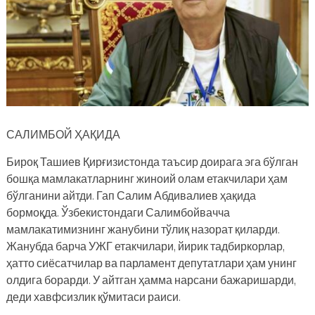
САЛИМБОЙ ҲАҚИДА
Бироқ Ташиев Қирғизистонда таъсир доирага эга бўлган
бошқа мамлакатларнинг жиноий олам етакчилари ҳам
бўлганини айтди. Гап Салим Абдивалиев ҳақида
бормоқда. Ўзбекистондаги Салимбойвачча
мамлакатимизнинг жанубини тўлиқ назорат қиларди.
Жанубда барча УЖГ етакчилари, йирик тадбиркорлар,
ҳатто сиёсатчилар ва парламент депутатлари ҳам унинг
олдига борарди. У айтган ҳамма нарсани бажаришарди,
деди хавфсизлик қўмитаси раиси.