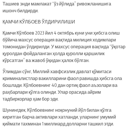
Ташиев энди мамлакат “ўз йўлида” ривожланишига
ишонч билдирди.
ҚАМЧИ КЎЛБОЕВ ЎЛДИРИЛИШИ
Қамчи Кўлбоев 2023 йил 4 октябрь куни уни ҳибсга олиш
бўйича махсус операция вақтида милиция ходимлари
томонидан ўлдирилди. У махсус операция вақтида “ўқотар
қуролдан фойдаланган ҳолда қуролли қаршилик
кўрсатган” ва жавоб ўқидан ҳалок бўлган.
Ўлимдан сўнг, Миллий хавфсизлик давлат қўмитаси
криминалистлар вакилларини фаол равишда ҳибсга ола
бошлади. Кўлбоевнинг 40 дан ортиқ фаол аъзолари ва
раҳбарлари қўлга олинди. Улар орасида айрим
тадбиркорлар ҳам бор эди.
Шунингдек, Кўлбоевнинг ноқонуний йўл билан қўлга
киритган барча активлари хатланди, уларнинг умумий
қиймати тахминан 1 миллиард долларни ташкил этди.