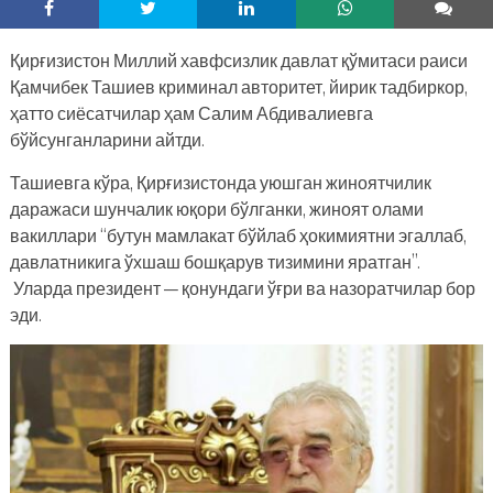
Қирғизистон Миллий хавфсизлик давлат қўмитаси раиси
Қамчибек Ташиев криминал авторитет, йирик тадбиркор,
ҳатто сиёсатчилар ҳам Салим Абдивалиевга
бўйсунганларини айтди.
Ташиевга кўра, Қирғизистонда уюшган жиноятчилик
даражаси шунчалик юқори бўлганки, жиноят олами
вакиллари “бутун мамлакат бўйлаб ҳокимиятни эгаллаб,
давлатникига ўхшаш бошқарув тизимини яратган”.
Уларда президент — қонундаги ўғри ва назоратчилар бор
эди.