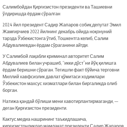
Салимбойдан Қирғизистон президенти ва Ташиевни
ўлдиришда ёрдам сўралган
2024 йил президент Садир Жапаров собиқ депутат Эмил
Жамғирчиев 2022 йилнинг декабрь ойида ноқонуний
тарзда Ўзбекистонга ўтиб, Тошкентга келиб, Салим
Абдувалиевдан ёрдам сўраганини айтди.
У Салимбой лақабли криминал авторитет Салим
Абдувалиев билан учрашиб, “икки дўст”ни йўқ қилишга
ёрдам беришни сўраган. Тегишли факт бўйича терговни
Миллий хавфсизлик давлат қўмитаси ходимлари
Ўзбекистон махсус хизматлари билан биргаликда олиб
борган.
Натижа қандай бўлиши мени хавотирлантирмаганди, —
деган Қирғизистон президенти.
Кактус.медиа нашрининг таъкидлашича,
қирғизистонликлар мамлакат президенти Садир Жапаров