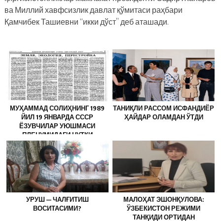
ва Миллий хавфсизлик давлат қўмитаси раҳбари
Қамчибек Ташиевни “икки дўст” деб аташади.
МУҲАММАД СОЛИҲНИНГ 1989
ТАНИҚЛИ РАССОМ ИСФАНДИЁР
ЙИЛ 19 ЯНВАРДА СССР
ҲАЙДАР ОЛАМДАН ЎТДИ
ЁЗУВЧИЛАР УЮШМАСИ
ПЛЕНУМИДАГИ НУТҚИ
УРУШ — ЧАЛҒИТИШ
МАЛОҲАТ ЭШОНҚУЛОВА:
ВОСИТАСИМИ?
ЎЗБЕКИСТОН РЕЖИМИ
ТАНҚИДИ ОРТИДАН