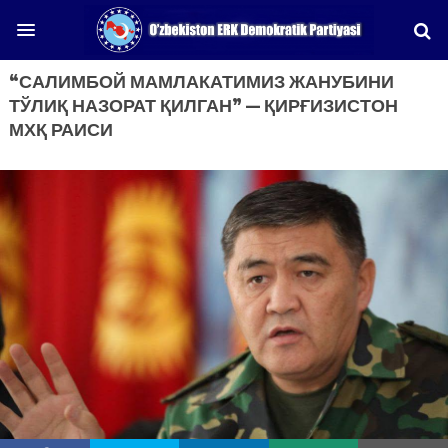
“САЛИМБОЙ МАМЛАКАТИМИЗ ЖАНУБИНИ
ТЎЛИҚ НАЗОРАТ ҚИЛГАН” — ҚИРҒИЗИСТОН
МХҚ РАИСИ