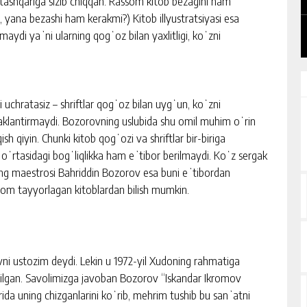
i tashqariga sizib chiqqan. Rassom kitob bezagini ham
 yana bezashi ham kerakmi?) Kitob illyustratsiyasi esa
nmaydi yaʼni ularning qogʻoz bilan yaxlitligi, koʻzni
 uchratasiz – shriftlar qogʻoz bilan uygʻun, koʻzni
aklantirmaydi. Bozorovning uslubida shu omil muhim oʻrin
sh qiyin. Chunki kitob qogʻozi va shriftlar bir-biriga
 oʻrtasidagi bogʻliqlikka ham eʼtibor berilmaydi. Koʻz sergak
ining maestrosi Bahriddin Bozorov esa buni eʼtibordan
ssom tayyorlagan kitoblardan bilish mumkin.
vni ustozim deydi. Lekin u 1972-yil Xudoning rahmatiga
ʻilgan. Savolimizga javoban Bozorov “Iskandar Ikromov
a uning chizganlarini koʻrib, mehrim tushib bu sanʼatni