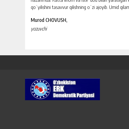
qoʻyilishini tasavvur qilishning oʻzi ajoyib. Umid qi
Murod CHOVUSH,
yozuvchi