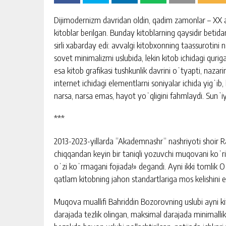
Dijimodernizm davridan oldin, qadim zamonlar – XX a
kitoblar berilgan. Bunday kitoblarning qaysidir bet
sirli xabarday edi: avvalgi kitobxonning taassurotin
sovet minimalizmi uslubida, lekin kitob ichidagi quri
esa kitob grafikasi tushkunlik davrini oʻtyapti, nazari
internet ichidagi elementlarni soniyalar ichida yigʻ
narsa, narsa emas, hayot yoʻqligini fahmlaydi. Sunʼiy
***
2013-2023-yillarda “Akademnashr” nashriyoti shoir Rau
chiqqandan keyin bir taniqli yozuvchi muqovani koʻri
oʻzi koʻrmagani fojiada!» degandi. Ayni ikki tomlik 
qatlam kitobning jahon standartlariga mos kelishini eʼt
Muqova muallifi Bahriddin Bozorovning uslubi ayni ki
darajada tezlik olingan, maksimal darajada minimalli