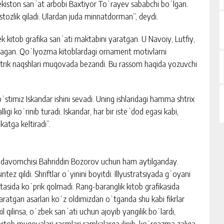
kiston sanʼat arbobi Baxtiyor Toʻrayev sababchi boʻlgan.
ozlik qiladi. Ulardan juda minnatdorman”, deydi.
 kitob grafika sanʼati maktabini yaratgan. U Navoiy, Lutfiy,
hlagan. Qoʻlyozma kitoblardagi ornament motivlarni
trik naqshlari muqovada bezandi. Bu rassom haqida yozuvchi
oʻstimiz Iskandar ishini sevadi. Uning ishlaridagi hamma shtrix
igi koʻrinib turadi. Iskandar, har bir isteʼdod egasi kabi,
akatga keltiradi”.
g davomchisi Bahriddin Bozorov uchun ham aytilganday.
ez qildi. Shriftlar oʻyinini boyitdi. Illyustratsiyada gʻoyani
rtasida koʻprik qolmadi. Rang-baranglik kitob grafikasida
aratgan asarlari koʻz oldimizdan oʻtganda shu kabi fikrlar
l qilinsa, oʻzbek sanʼati uchun ajoyib yangilik boʻlardi,
kitob muqovalari rasmlari ramkalarga ilinib, koʻrgazma zaliga