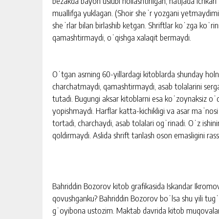
bezakda bayon uslubi nollashtirilgan, natijada ichkar
muallifga yuklagan. (Shoir sheʼr yozgani yetmaydimi,
sheʼrlar bilan birlashib ketgan. Shriftlar koʻzga koʻri
qamashtirmaydi, oʻqishga xalaqit bermaydi.
Oʻtgan asrning 60-yillardagi kitoblarda shunday holni
charchatmaydi, qamashtirmaydi, asab tolalarini serg
tutadi. Bugungi aksar kitoblarni esa koʻzoynaksiz oʻqi
yopishmaydi. Harflar katta-kichikligi va asar maʼnosi
tortadi, charchaydi, asab tolalari ogʻrinadi. Oʻz ish
qoldirmaydi. Aslida shrift tanlash oson emasligini ra
Bahriddin Bozorov kitob grafikasida Iskandar Ikromo
qovushganku? Bahriddin Bozorov boʻlsa shu yili tug
gʻoyibona ustozim. Maktab davrida kitob muqovalarid