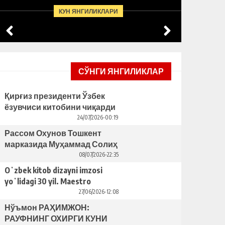
БУНИНГ ОРТИДА ҚАНДАЙ
ЯCАГА
КУН ЯНГИЛИКЛАРИ
САБАБЛАР ТУРИБДИ?
ТАКЛИ
СЎНГИ ЯНГИЛИКЛАР
Қирғиз президенти Ўзбек
ёзувчиси китобини чиқарди
– бунинг ортида қандай
24/07/2026-00:19
сабаблар турибди?
Рассом Охунов Тошкент
марказида Муҳаммад Солиҳ
яcаган ҳайкални ўрнатишни
08/07/2026-22:35
таклиф қилди
Oʻzbek kitob dizayni imzosi
yoʻlidagi 30 yil. Maestro
Bahriddin Bozorov bilan suhbat
27/06/2026-12:08
Нўъмон РАҲИМЖОН:
РАУФНИНГ ОХИРГИ КУНИ