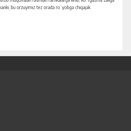
lamanki, bu orzuyimiz tez orada roʻyobga chiqajak.