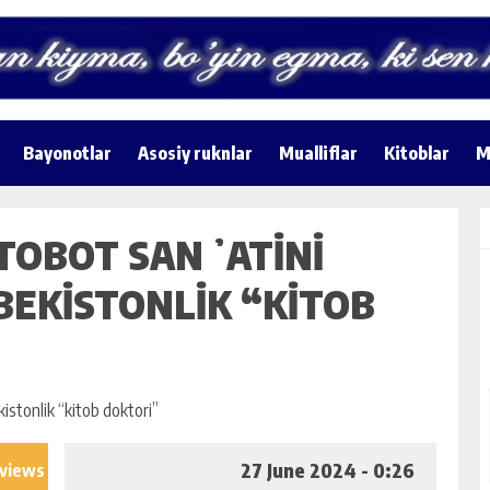
Bayonotlar
Asosiy ruknlar
Mualliflar
Kitoblar
M
TOBOT SANʼATINI
BEKISTONLIK “KITOB
27 June 2024 - 0:26
 views