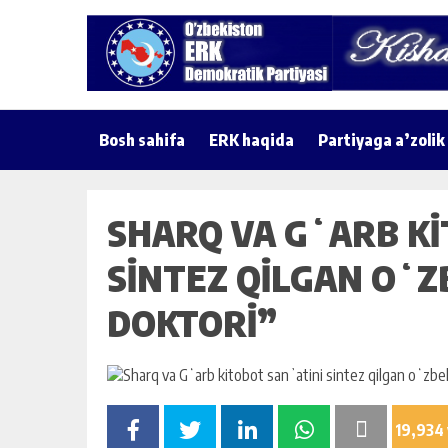
Bosh sahifa
ERK haqida
Partiyaga a’zolik
SHARQ VA GʻARB KI
SINTEZ QILGAN OʻZ
DOKTORI”
19,934