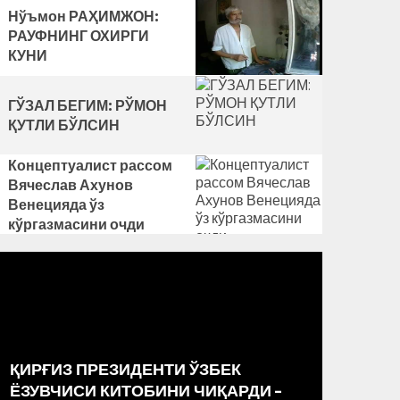
Нўъмон РАҲИМЖОН:
РАУФНИНГ ОХИРГИ
КУНИ
ГЎЗАЛ БЕГИМ: РЎМОН
ҚУТЛИ БЎЛСИН
Концептуалист рассом
Вячеслав Ахунов
Венецияда ўз
кўргазмасини очди
ҚИРҒИЗ ПРЕЗИДЕНТИ ЎЗБЕК
РАССО
ЁЗУВЧИСИ КИТОБИНИ ЧИҚАРДИ –
МАРКА