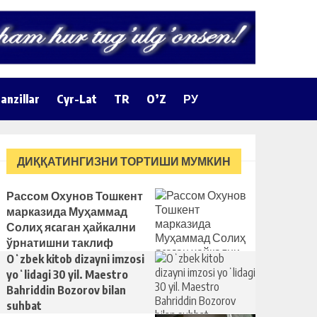
anzillar
Cyr-Lat
TR
O’Z
РУ
ДИҚҚАТИНГИЗНИ ТОРТИШИ МУМКИН
Рассом Охунов Тошкент
марказида Муҳаммад
Солиҳ яcаган ҳайкални
ўрнатишни таклиф
қилди
Oʻzbek kitob dizayni imzosi
yoʻlidagi 30 yil. Maestro
Bahriddin Bozorov bilan
suhbat