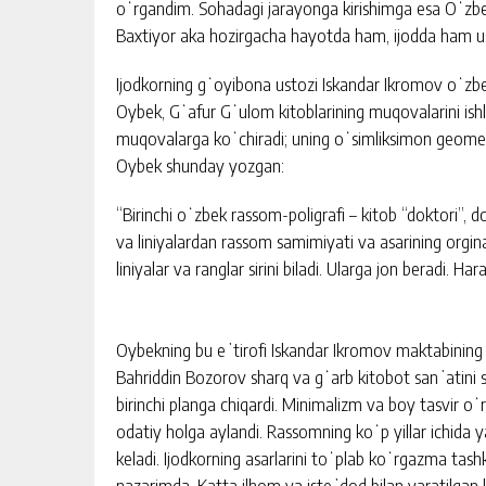
oʻrgandim. Sohadagi jarayonga kirishimga esa Oʻzbe
Baxtiyor aka hozirgacha hayotda ham, ijodda ham ust
Ijodkorning gʻoyibona ustozi Iskandar Ikromov oʻzbek
Oybek, Gʻafur Gʻulom kitoblarining muqovalarini is
muqovalarga koʻchiradi; uning oʻsimliksimon geome
Oybek shunday yozgan:
“Birinchi oʻzbek rassom-poligrafi – kitob “doktori”, d
va liniyalardan rassom samimiyati va asarining orginall
liniyalar va ranglar sirini biladi. Ularga jon beradi. Har
Oybekning bu eʼtirofi Iskandar Ikromov maktabinin
Bahriddin Bozorov sharq va gʻarb kitobot sanʼatini sint
birinchi planga chiqardi. Minimalizm va boy tasvir oʻ
odatiy holga aylandi. Rassomning koʻp yillar ichida y
keladi. Ijodkorning asarlarini toʻplab koʻrgazma tashki
nazarimda. Katta ilhom va isteʼdod bilan yaratilgan 