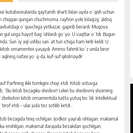
sr kutubxonalarida qaytarish sharti bilan uyda oʻqish uchun
idan chiqqan qurigan chuchmoma, rayhon yoki lolaqizgʻaldoq
i navbatdagi oʻquvchiga yetkazar, gapirib berardi. Muqova
gan gul unga hayot bagʻishlardi goʻyo. U vaqtlar oʻtdi. Bugun
mda. Sunʼiy aql ushbu sanʼat turi ichiga ham kirib keldi. U
ib, kitob ornamentini yasaydi. Ammo fahmli koʻz unda biror
 aqlning nafasi yoʻq-da, kuf-suf qilolmaydi!
f Parfining ikki tomligini chop etdi. Kitob sotuvga
b, “Bu kitob bezagiku shedevr! Lekin bu shedevrni shoirning
Oʻzbekiston kitob ornamentida katta yutuq boʻldi. Intellektual
irof etdi – ular juda tez sotilib ketdi…
tob bezagida tiniq ochilgan. Ijodkor yayrab ishlagan; maksimal
kka erishilgan, maksimal darajada bezakdan qochilgan,