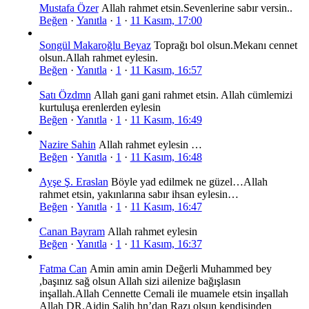
Mustafa Özer
Allah rahmet etsin.Sevenlerine sabır versin..
Beğen
·
Yanıtla
·
1
·
11 Kasım, 17:00
Songül Makaroğlu Beyaz
Toprağı bol olsun.Mekanı cennet
olsun.Allah rahmet eylesin.
Beğen
·
Yanıtla
·
1
·
11 Kasım, 16:57
Satı Özdmn
Allah gani gani rahmet etsin. Allah cümlemizi
kurtuluşa erenlerden eylesin
Beğen
·
Yanıtla
·
1
·
11 Kasım, 16:49
Nazire Sahin
Allah rahmet eylesin …
Beğen
·
Yanıtla
·
1
·
11 Kasım, 16:48
Ayşe Ş. Eraslan
Böyle yad edilmek ne güzel…Allah
rahmet etsin, yakınlarına sabır ihsan eylesin…
Beğen
·
Yanıtla
·
1
·
11 Kasım, 16:47
Canan Bayram
Allah rahmet eylesin
Beğen
·
Yanıtla
·
1
·
11 Kasım, 16:37
Fatma Can
Amin amin amin Değerli Muhammed bey
,başınız sağ olsun Allah sizi ailenize bağışlasın
inşallah.Allah Cennette Cemali ile muamele etsin inşallah
Allah DR.Aidin Salih hn’dan Razı olsun kendisinden