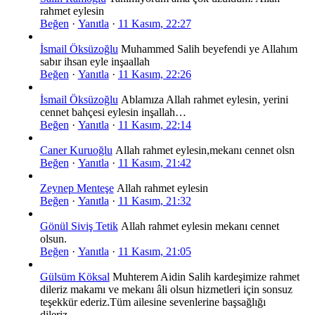
rahmet eylesin
Beğen
·
Yanıtla
·
11 Kasım, 22:27
İsmail Öksüzoğlu
Muhammed Salih beyefendi ye Allahım
sabır ihsan eyle inşaallah
Beğen
·
Yanıtla
·
11 Kasım, 22:26
İsmail Öksüzoğlu
Ablamıza Allah rahmet eylesin, yerini
cennet bahçesi eylesin inşallah…
Beğen
·
Yanıtla
·
11 Kasım, 22:14
Caner Kuruoğlu
Allah rahmet eylesin,mekanı cennet olsn
Beğen
·
Yanıtla
·
11 Kasım, 21:42
Zeynep Menteşe
Allah rahmet eylesin
Beğen
·
Yanıtla
·
11 Kasım, 21:32
Gönül Siviş Tetik
Allah rahmet eylesin mekanı cennet
olsun.
Beğen
·
Yanıtla
·
11 Kasım, 21:05
Gülsüm Köksal
Muhterem Aidin Salih kardeşimize rahmet
dileriz makamı ve mekanı âli olsun hizmetleri için sonsuz
teşekkür ederiz.Tüm ailesine sevenlerine başsağlığı
dileriz…