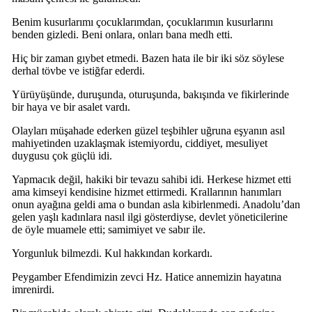
Benim kusurlarımı çocuklarımdan, çocuklarımın kusurlarını
benden gizledi. Beni onlara, onları bana medh etti.
Hiç bir zaman gıybet etmedi. Bazen hata ile bir iki söz söylese
derhal tövbe ve istiğfar ederdi.
Yürüyüşünde, duruşunda, oturuşunda, bakışında ve fikirlerinde
bir haya ve bir asalet vardı.
Olayları müşahade ederken güzel teşbihler uğruna eşyanın asıl
mahiyetinden uzaklaşmak istemiyordu, ciddiyet, mesuliyet
duygusu çok güçlü idi.
Yapmacık değil, hakiki bir tevazu sahibi idi. Herkese hizmet etti
ama kimseyi kendisine hizmet ettirmedi. Krallarının hanımları
onun ayağına geldi ama o bundan asla kibirlenmedi. Anadolu’dan
gelen yaşlı kadınlara nasıl ilgi gösterdiyse, devlet yöneticilerine
de öyle muamele etti; samimiyet ve sabır ile.
Yorgunluk bilmezdi. Kul hakkından korkardı.
Peygamber Efendimizin zevci Hz. Hatice annemizin hayatına
imrenirdi.