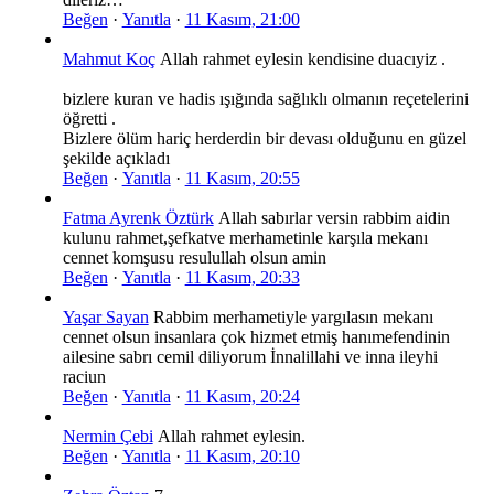
Beğen
·
Yanıtla
·
11 Kasım, 21:00
Mahmut Koç
Allah rahmet eylesin kendisine duacıyiz .
bizlere kuran ve hadis ışığında sağlıklı olmanın reçetelerini
öğretti .
Bizlere ölüm hariç herderdin bir devası olduğunu en güzel
şekilde açıkladı
Beğen
·
Yanıtla
·
11 Kasım, 20:55
Fatma Ayrenk Öztürk
Allah sabırlar versin rabbim aidin
kulunu rahmet,şefkatve merhametinle karşıla mekanı
cennet komşusu resulullah olsun amin
Beğen
·
Yanıtla
·
11 Kasım, 20:33
Yaşar Sayan
Rabbim merhametiyle yargılasın mekanı
cennet olsun insanlara çok hizmet etmiş hanımefendinin
ailesine sabrı cemil diliyorum İnnalillahi ve inna ileyhi
raciun
Beğen
·
Yanıtla
·
11 Kasım, 20:24
Nermin Çebi
Allah rahmet eylesin.
Beğen
·
Yanıtla
·
11 Kasım, 20:10