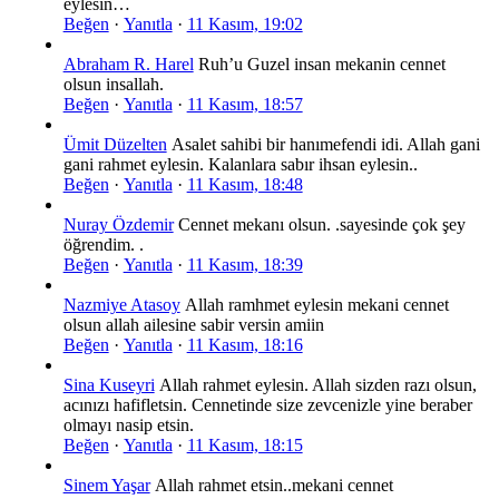
eylesin…
Beğen
·
Yanıtla
·
11 Kasım, 19:02
Abraham R. Harel
Ruh’u Guzel insan mekanin cennet
olsun insallah.
Beğen
·
Yanıtla
·
11 Kasım, 18:57
Ümit Düzelten
Asalet sahibi bir hanımefendi idi. Allah gani
gani rahmet eylesin. Kalanlara sabır ihsan eylesin..
Beğen
·
Yanıtla
·
11 Kasım, 18:48
Nuray Özdemir
Cennet mekanı olsun. .sayesinde çok şey
öğrendim. .
Beğen
·
Yanıtla
·
11 Kasım, 18:39
Nazmiye Atasoy
Allah ramhmet eylesin mekani cennet
olsun allah ailesine sabir versin amiin
Beğen
·
Yanıtla
·
11 Kasım, 18:16
Sina Kuseyri
Allah rahmet eylesin. Allah sizden razı olsun,
acınızı hafifletsin. Cennetinde size zevcenizle yine beraber
olmayı nasip etsin.
Beğen
·
Yanıtla
·
11 Kasım, 18:15
Sinem Yaşar
Allah rahmet etsin..mekani cennet