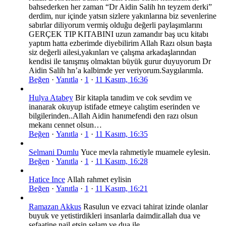
bahsederken her zaman “Dr Aidin Salih hn teyzem derki”
derdim, nur içinde yatsın sizlere yakınlarına biz sevenlerine
sabırlar diliyorum vermiş olduğu değerli paylaşımlarını
GERÇEK TIP KITABINI uzun zamandır baş ucu kitabı
yaptım hatta ezberimde diyebilirim Allah Razı olsun başta
siz değerli ailesi,yakınları ve çalışma arkadaşlarından
kendisi ile tanışmış olmaktan büyük gurur duyuyorum Dr
Aidin Salih hn’a kalbimde yer veriyorum.Saygılarımla.
Beğen
·
Yanıtla
·
1
·
11 Kasım, 16:36
Hulya Atabey
Bir kitapla tanıdim ve cok sevdim ve
inanarak okuyup istifade etmeye calıştim eserinden ve
bilgilerinden..Allah Aidin hanımefendi den razı olsun
mekanı cennet olsun…
Beğen
·
Yanıtla
·
1
·
11 Kasım, 16:35
Selmani Dumlu
Yuce mevla rahmetiyle muamele eylesin.
Beğen
·
Yanıtla
·
1
·
11 Kasım, 16:28
Hatice Ince
Allah rahmet eylisin
Beğen
·
Yanıtla
·
1
·
11 Kasım, 16:21
Ramazan Akkus
Rasulun ve ezvaci tahirat izinde olanlar
buyuk ve yetistirdikleri insanlarla daimdir.allah dua ve
sefaatine nail etsin.selam ve dua ile