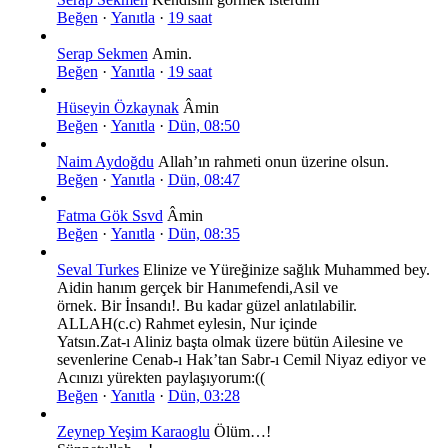
Beğen
·
Yanıtla
·
19 saat
Serap Sekmen
Amin.
Beğen
·
Yanıtla
·
19 saat
Hüseyin Özkaynak
Âmin
Beğen
·
Yanıtla
·
Dün, 08:50
Naim Aydoğdu
Allah’ın rahmeti onun üzerine olsun.
Beğen
·
Yanıtla
·
Dün, 08:47
Fatma Gök Ssvd
Âmin
Beğen
·
Yanıtla
·
Dün, 08:35
Seval Turkes
Elinize ve Yüreğinize sağlık Muhammed bey.
Aidin hanım gerçek bir Hanımefendi,Asil ve
örnek. Bir İnsandı!. Bu kadar güzel anlatılabilir.
ALLAH(c.c) Rahmet eylesin, Nur içinde
Yatsın.Zat-ı Aliniz başta olmak üzere bütün Ailesine ve
sevenlerine Cenab-ı Hak’tan Sabr-ı Cemil Niyaz ediyor ve
Acınızı yürekten paylaşıyorum:((
Beğen
·
Yanıtla
·
Dün, 03:28
Zeynep Yeşim Karaoglu
Ölüm…!