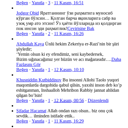
Beğen
·
Yanıtla
·
3
·
11 Kasım, 16:51
Jodgor Obid
Яратганнинг ўзи раҳматига муносиб
кўрган бўлсин… Қолган барча яқинларига сабр ва
узоқ умр ато этсин! Ўз ҳаёти йўлларида из қолдирган
пок инсон эди раҳматлик!
Çevirisine Bak
Beğen
·
Yanıtla
·
2
·
11 Kasım, 16:26
Abdullah Kaya
Ünlü hekim Zekeriya er-Razi’nin bir şiiri
şöyledir;
‘Yemin olsun ki ey efendimiz, seni kaybedersek,
Bizim sığınacağımız yer hüzün ve acı mağarasıdır….
Daha
Fazlasını Gör
Beğen
·
Yanıtla
·
1
·
12 Kasım, 10:10
Khusniddin Kutbiddinov
Bu insonni Allohi Taolo yuqori
maqomlarda dargohida qabul qilsin, yaxshi inson deb ko’p
eshitganman, Inshaalloh Mehribon Rabbiy jannat ahlidan
qilgan bo’lsin!
Beğen
·
Yanıtla
·
1
·
12 Kasım, 00:56
·
Düzenlendi
Şifadar Hacamat
Allah ondan razı olsun.. biz onu çok
sevdik… ilminden istifade ettik..
Beğen
·
Yanıtla
·
1
·
11 Kasım, 16:29