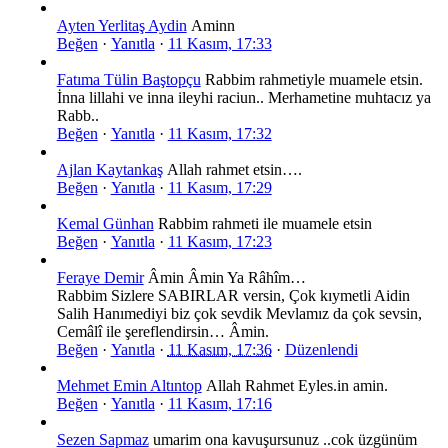
Ayten Yerlitaş Aydin
Aminn
Beğen
·
Yanıtla
·
11 Kasım, 17:33
Fatıma Tülin Baştopçu
Rabbim rahmetiyle muamele etsin.
İnna lillahi ve inna ileyhi raciun.. Merhametine muhtacız ya
Rabb..
Beğen
·
Yanıtla
·
11 Kasım, 17:32
Ajlan Kaytankaş
Allah rahmet etsin….
Beğen
·
Yanıtla
·
11 Kasım, 17:29
Kemal Günhan
Rabbim rahmeti ile muamele etsin
Beğen
·
Yanıtla
·
11 Kasım, 17:23
Feraye Demir
Âmin Âmin Ya Râhîm…
Rabbim Sizlere SABIRLAR versin, Çok kıymetli Aidin
Salih Hanımediyi biz çok sevdik Mevlamız da çok sevsin,
Cemâlî ile şereflendirsin… Âmin.
Beğen
·
Yanıtla
·
11 Kasım, 17:36
·
Düzenlendi
Mehmet Emin Altıntop
Allah Rahmet Eyles.in amin.
Beğen
·
Yanıtla
·
11 Kasım, 17:16
Sezen Sapmaz
umarim ona kavuşursunuz ..cok üzgünüm