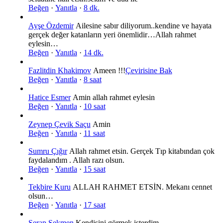
Beğen
·
Yanıtla
·
8 dk.
Ayşe Özdemir
Ailesine sabır diliyorum..kendine ve hayata
gerçek değer katanların yeri önemlidir…Allah rahmet
eylesin…
Beğen
·
Yanıtla
·
14 dk.
Fazlitdin Khakimov
Ameen !!!
Çevirisine Bak
Beğen
·
Yanıtla
·
8 saat
Hatice Esmer
Amin allah rahmet eylesin
Beğen
·
Yanıtla
·
10 saat
Zeynep Çevik Saçu
Amin
Beğen
·
Yanıtla
·
11 saat
Sumru Çığır
Allah rahmet etsin. Gerçek Tıp kitabından çok
faydalandım . Allah razı olsun.
Beğen
·
Yanıtla
·
15 saat
Tekbire Kuru
ALLAH RAHMET ETSİN. Mekanı cennet
olsun…
Beğen
·
Yanıtla
·
17 saat
Serap Sekmen
Kendisini görmek isterdim