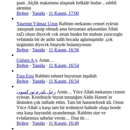
şuan ..hiçlik makamına ulaşmak belkide budur…rabbil
aleminn
Beğen
·
Yanıtla
·
11 Kasım, 17:00
Yasemin Yılmaz Uzun
Rabbim mekanını cennet eylesin
.tanışmak nasip olmadı ama herzaman arkasından Allah
raZı olsun diyecek cok ınsan bıraktı bir muhsın yazıcıoglu
vefatında bir de aidin salih hocada aglamışımdır .çok
üzgünüm diyecek birşeyde bulamıyorum
Beğen
·
Yanıtla
·
11 Kasım, 16:56
Gülşen A-y
Amin…
Beğen
·
Yanıtla
·
11 Kasım, 16:54
Esra Esra
Rabbim rahmet buyursun inşallah
Beğen
·
Yanıtla
·
11 Kasım, 16:54
زحل يلدرم توركسون
Amin… Yüce Allah mekanını cennet
eylesin. Kendisiyle bizzat tanıştığım Aidin Hanım`ın
ilminden çok istifade ettim. Tam bir hanımefendi idi. Onun
Yüce Allah`a karşı tam bir teslimiyet halinde oluşu bende
ona karşı hayranlık uyandırmıştı. Rabbim size ve
evlatlarınıza sabırlar versin… Dua ile…
Beğen
·
Yanıtla
·
11 Kasım, 16:49