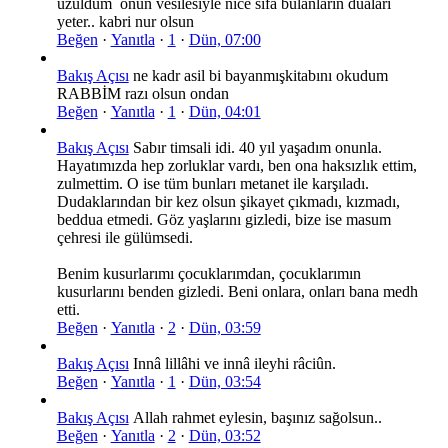
uzuldum onun vesilesiyle nice sifa bulanlarin dualari
yeter.. kabri nur olsun
Beğen
·
Yanıtla
·
1
·
Dün, 07:00
Bakış Açısı
ne kadr asil bi bayanmışkitabını okudum
RABBİM razı olsun ondan
Beğen
·
Yanıtla
·
1
·
Dün, 04:01
Bakış Açısı
Sabır timsali idi. 40 yıl yaşadım onunla.
Hayatımızda hep zorluklar vardı, ben ona haksızlık ettim,
zulmettim. O ise tüm bunları metanet ile karşıladı.
Dudaklarından bir kez olsun şikayet çıkmadı, kızmadı,
beddua etmedi. Göz yaşlarını gizledi, bize ise masum
çehresi ile gülümsedi.
Benim kusurlarımı çocuklarımdan, çocuklarımın
kusurlarını benden gizledi. Beni onlara, onları bana medh
etti.
Beğen
·
Yanıtla
·
2
·
Dün, 03:59
Bakış Açısı
Innâ lillâhi ve innâ ileyhi râciûn.
Beğen
·
Yanıtla
·
1
·
Dün, 03:54
Bakış Açısı
Allah rahmet eylesin, başınız sağolsun..
Beğen
·
Yanıtla
·
2
·
Dün, 03:52