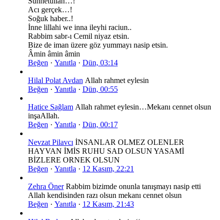
Sünnetullah…!
Acı gerçek…!
Soğuk haber..!
İnne lillahi we inna ileyhi raciun..
Rabbim sabr-ı Cemil niyaz etsin.
Bize de iman üzere göz yummayı nasip etsin.
Âmin âmin âmin
Beğen
·
Yanıtla
·
Dün, 03:14
Hilal Polat Avdan
Allah rahmet eylesin
Beğen
·
Yanıtla
·
Dün, 00:55
Hatice Sağlam
Allah rahmet eylesin…Mekanı cennet olsun
inşaAllah.
Beğen
·
Yanıtla
·
Dün, 00:17
Nevzat Pilavcı
İNSANLAR OLMEZ OLENLER
HAYVAN İMİS RUHU SAD OLSUN YASAMİ
BİZLERE ORNEK OLSUN
Beğen
·
Yanıtla
·
12 Kasım, 22:21
Zehra Öner
Rabbim bizimde onunla tanışmayı nasip etti
Allah kendisinden razı olsun mekanı cennet olsun
Beğen
·
Yanıtla
·
12 Kasım, 21:43