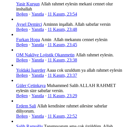
Yasir Kurşun
Allah rahmet eylesin mekani cennet olur
inshallah
Beğen
·
Yanıtla
·
11 Kasım, 23:54
Aysel Demirci
Aminnn inşallah. Allah sabırlar versin
Beğen
·
Yanıtla
·
11 Kasım, 23:48
Furkan Hopa
Amin Allah mekanını cennet eylesin
Beğen
·
Yanıtla
·
11 Kasım, 23:45
OM Nakliye Lojistik Okanmetin
Allah rahmet eylesin.
Beğen
·
Yanıtla
·
11 Kasım, 23:38
Yoldaki İşaretler
Aaaa cok uzuldum ya allah rahmet eylesin
Beğen
·
Yanıtla
·
11 Kasım, 23:37
Güler Çetinkaya
Muhammed Salih ALLAH RAHMET
eylesin size sabırlar versin.
Beğen
·
Yanıtla
·
11 Kasım, 23:29
Erdem Sali
Allah kendisine rahmet ailesine sabırlar
diliyorum.
Beğen
·
Yanıtla
·
11 Kasım, 22:52
Salih Ramoğlu
Tanımıyorum ama çok üzüldüm. Allah