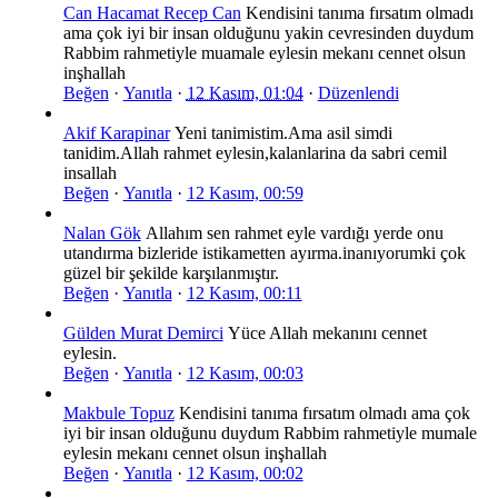
Can Hacamat Recep Can
Kendisini tanıma fırsatım olmadı
ama çok iyi bir insan olduğunu yakin cevresinden duydum
Rabbim rahmetiyle muamale eylesin mekanı cennet olsun
inşhallah
Beğen
·
Yanıtla
·
12 Kasım, 01:04
·
Düzenlendi
Akif Karapinar
Yeni tanimistim.Ama asil simdi
tanidim.Allah rahmet eylesin,kalanlarina da sabri cemil
insallah
Beğen
·
Yanıtla
·
12 Kasım, 00:59
Nalan Gök
Allahım sen rahmet eyle vardığı yerde onu
utandırma bizleride istikametten ayırma.inanıyorumki çok
güzel bir şekilde karşılanmıştır.
Beğen
·
Yanıtla
·
12 Kasım, 00:11
Gülden Murat Demirci
Yüce Allah mekanını cennet
eylesin.
Beğen
·
Yanıtla
·
12 Kasım, 00:03
Makbule Topuz
Kendisini tanıma fırsatım olmadı ama çok
iyi bir insan olduğunu duydum Rabbim rahmetiyle mumale
eylesin mekanı cennet olsun inşhallah
Beğen
·
Yanıtla
·
12 Kasım, 00:02