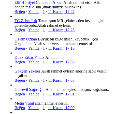
Elif Hürriyet Candemir Alkan
Allah rahmet etsin,Allah
ondan razı olsun ,dualarımızda olucak inş
Beğen
·
Yanıtla
·
1
·
11 Kasım, 17:27
TC Zehra Işık
Tanımıştım MR çektirmeden insanın içini
görebiliyordu.Allah rahmet eylesin.
Beğen
·
Yanıtla
·
1
·
11 Kasım, 17:25
Özlem Özkan
Büyük bir bilge insanı kaybettik.. çok
Üzgünüm.. Allah sabır versin.. mekanı cennet olsun..
Beğen
·
Yanıtla
·
1
·
11 Kasım, 17:10
Dilek Erbaş Yıldız
Aminnn
Beğen
·
Yanıtla
·
1
·
11 Kasım, 17:08
Gökçen Yekeler
Allah rahmet eylesin ailesine sabır versin
inşallah …
Beğen
·
Yanıtla
·
1
·
11 Kasım, 17:08
Gülsevil Sağıroğlu
Allah rahmet eylesin, başınız sağolsun..
Beğen
·
Yanıtla
·
1
·
11 Kasım, 17:01
Metin Vural
allah rahmet eylesin..
Beğen
·
Yanıtla
·
1
·
11 Kasım, 17:00