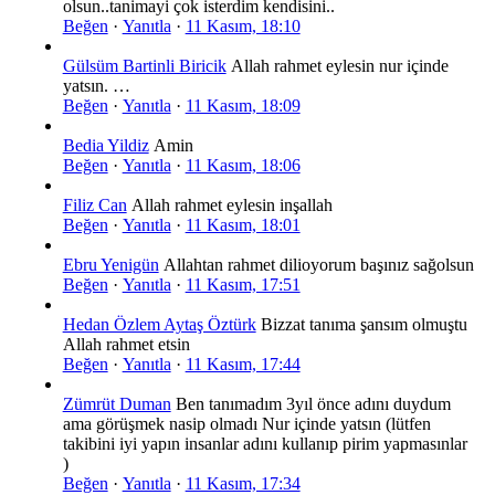
olsun..tanimayi çok isterdim kendisini..
Beğen
·
Yanıtla
·
11 Kasım, 18:10
Gülsüm Bartinli Biricik
Allah rahmet eylesin nur içinde
yatsın. …
Beğen
·
Yanıtla
·
11 Kasım, 18:09
Bedia Yildiz
Amin
Beğen
·
Yanıtla
·
11 Kasım, 18:06
Filiz Can
Allah rahmet eylesin inşallah
Beğen
·
Yanıtla
·
11 Kasım, 18:01
Ebru Yenigün
Allahtan rahmet dilioyorum başınız sağolsun
Beğen
·
Yanıtla
·
11 Kasım, 17:51
Hedan Özlem Aytaş Öztürk
Bizzat tanıma şansım olmuştu
Allah rahmet etsin
Beğen
·
Yanıtla
·
11 Kasım, 17:44
Zümrüt Duman
Ben tanımadım 3yıl önce adını duydum
ama görüşmek nasip olmadı Nur içinde yatsın (lütfen
takibini iyi yapın insanlar adını kullanıp pirim yapmasınlar
)
Beğen
·
Yanıtla
·
11 Kasım, 17:34