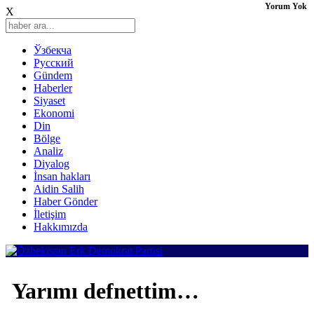
Yorum Yok
X
Ўзбекча
Русский
Gündem
Haberler
Siyaset
Ekonomi
Din
Bölge
Analiz
Diyalog
İnsan hakları
Aidin Salih
Haber Gönder
İletişim
Hakkımızda
Yarımı defnettim…