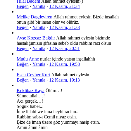
Hilal Badem
Allah rahmet eylesin:((
Beğen
·
Yanıtla
·
12 Kasım, 21:34
Melike Dagdeviren
Allah rahmet eylesin Bizde inşallah
onun gibi bir insan olur ve ölürüz.
Beğen
·
Yanıtla
·
12 Kasım, 21:33
Ayşe Kozcaz Bağdır
Allah rahmet eylesin bizimde
hastalığımızın şifasına sebeb oldu rabbim razı olsun
Beğen
·
Yanıtla
·
12 Kasım, 20:51
Mutlu Anne
nurlar içinde yatsın inşallahhh
Beğen
·
Yanıtla
·
12 Kasım, 19:58
Esen Cevher Kurt
Allah rahmet eylesin
Beğen
·
Yanıtla
·
12 Kasım, 19:13
Keklibaz Kaya
Ölüm…!
Sünnetullah…!
Acı gerçek…!
Soğuk haber..!
İnne lillahi we inna ileyhi raciun..
Rabbim sabr-ı Cemil niyaz etsin.
Bize de iman üzere göz yummayı nasip etsin.
Âmin âmin âmin