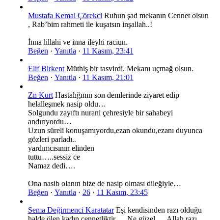
Mustafa Kemal Çörekci
Ruhun şad mekanın Cennet olsun
, Rab’bim rahmeti ile kuşatsın inşallah..!
İnna lillahi ve inna ileyhi raciun.
Beğen
·
Yanıtla
·
11 Kasım, 23:41
Elif Birkent
Müthiş bir tasvirdi. Mekanı uçmağ olsun.
Beğen
·
Yanıtla
·
11 Kasım, 21:01
Zn Kurt
Hastalığının son demlerinde ziyaret edip
helalleşmek nasip oldu…
Solgundu zayıftı nurani çehresiyle bir sahabeyi
andırıyordu…
Uzun süreli konuşamıyordu,ezan okundu,ezanı duyunca
gözleri parladı..
yardımcısının elinden
tuttu…..sessiz ce
Namaz dedi….
Ona nasib olanın bize de nasip olması dileğiyle…
Beğen
·
Yanıtla
·
26
·
11 Kasım, 23:45
Sema Değirmenci Karatatar
Eşi kendisinden razı olduğu
halde ölen kadın cennetliktir…. Ne güzel…. Allah razı