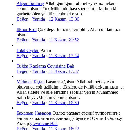
Alişan Satılmış
Allah gani gani rahmet eylesin..mekanı
cennet olsun.Türk Milletinin başı sagolsun…Malum ki
gurbette ölen şehittir…rahmet olsun
Beğen
·
Yanıtla
·
12 Kasım, 13:36
Ilknur Erol
Çok değerli hizmetleri oldu, Allah ondan razı
olsun.
Beğen
·
Yanıtla
·
11 Kasım, 21:52
Bilal Ceylan
Amin
Beğen
·
Yanıtla
·
11 Kasım, 17:54
Tuğba Kaplama
Çevirisine Bak
Beğen
·
Yanıtla
·
11 Kasım, 17:37
Mehmet Taştan
Başınızsağolsun Allah rahmet eylesin
okuyunca çok üzüldüm…Bizlere de iyiliği dokunmuştu …
Allah sizlere ve aile efradına sabırlar versin Muhammed
Salih bey…Mekanı Cennet olsun..
Beğen
·
Yanıtla
·
11 Kasım, 16:30
Бахадыр Намазов
Оллох рахмат етсин! тупрогингиз
енгил ва жойингиз жаннатда булсин! Омин ! Оллоху
Акбар!
Çevirisine Bak
Beğen
·
Yanıtla
·
11 Kasım, 16:22