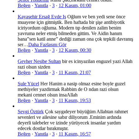
Beğen
·
Yanıtla
·
3
·
12 Kasım, 01:00
Kayaşehir Ersağ Evde Iş
Oğlum ve ben yedi sene önce
muayene için gitmiştik. Ben haftada bir şişe antibiyotik
iciriyordum oğluma. Modern tıp denilen zalim benim
yavruma neler etmiş bilmeden gittim. Ve Aidin hanım
bana”sen katil anne” dediği zaman ona çok tepkili davranış
ser…
Daha Fazlasını Gör
Beğen
·
Yanıtla
·
3
·
12 Kasım, 00:30
Gevher Nesibe Sultan
bir es icinyazilan enguzel yazi Allah
razi olsun sizden
Beğen
·
Yanıtla
·
3
·
11 Kasım, 21:07
Şule Yücel
Her Hanim a nasip olmaz esine boyle guzel
methiyeler yazdirmak Rabbim de O ndan razi olsun
mekani cennet olsun insaAllah
Beğen
·
Yanıtla
·
3
·
11 Kasım, 19:53
Sevgi Öztürk
Çok saygıdeyer büyüğüm Allahtan rahmet
sevenleri ve ailesine sabır diliyorum .Eminim ardında
deyerli talebeler ve izinde yürüyecek insanlar yardım
edecek dostlar bırakmıştır.
Beğen
·
Yanıtla
·
3
·
11 Kasım, 16:57