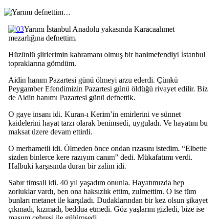
Yarımı İstanbul Anadolu yakasında Karacaahmet
mezarlığına defnettim.
Hüzünlü şiirlerimin kahramanı olmuş bir hanimefendiyi İstanbul
topraklarına gömdüm.
Aidin hanım Pazartesi günü ölmeyi arzu ederdi. Çünkü
Peygamber Efendimizin Pazartesi günü öldüğü rivayet edilir. Biz
de Aidin hanımı Pazartesi günü defnettik.
O gaye insanı idi. Kuran-ı Kerim’in emirlerini ve sünnet
kaidelerini hayat tarzı olarak benimsedi, uyguladı. Ve hayatını bu
maksat üzere devam ettirdi.
O merhametli idi. Ölmeden önce ondan rızasını istedim. “Elbette
sizden binlerce kere razıyım canım” dedi. Mükafatımı verdi.
Halbuki karşısında duran bir zalim idi.
Sabır timsali idi. 40 yıl yaşadım onunla. Hayatımızda hep
zorluklar vardı, ben ona haksızlık ettim, zulmettim. O ise tüm
bunları metanet ile karşıladı. Dudaklarından bir kez olsun şikayet
çıkmadı, kızmadı, beddua etmedi. Göz yaşlarını gizledi, bize ise
masum çehresi ile gülümsedi.