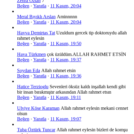
Zehra Öztan
7
Beğen
·
Yanıtla
·
11 Kasım, 20:04
Meral Bıyıklı Arslan
Aminnnnn
Beğen
·
Yanıtla
·
11 Kasım, 20:04
Havva Demirtaş Tat
Uzuldum gercek tip doktoruydu allah
rahmet eylesin
Beğen
·
Yanıtla
·
11 Kasım, 19:50
Hava Türkmen
çok üzüldüm.ALLAH RAHMET ETSİN
Beğen
·
Yanıtla
·
11 Kasım, 19:37
Soydan Eda
Allah rahmet etsin
Beğen
·
Yanıtla
·
11 Kasım, 19:36
Hatice Terzioglu
Sevenleri öksüz kaldı inşallah kendi gibi
bir insan bırakmıştır arkasından Allah rahmet etsın
Beğen
·
Yanıtla
·
11 Kasım, 19:11
Ulviye Köse Karaman
Allah rahmet eylesin mekani cennet
olsun
Beğen
·
Yanıtla
·
11 Kasım, 19:07
Tuba Öztürk Tuncar
Allah rahmet eylesin bizleri de komşu