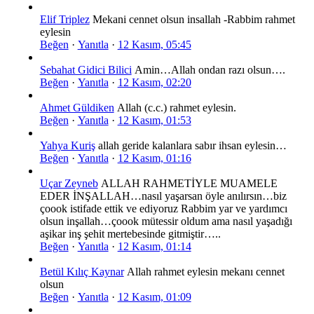
Elif Triplez
Mekani cennet olsun insallah -Rabbim rahmet
eylesin
Beğen
·
Yanıtla
·
12 Kasım, 05:45
Sebahat Gidici Bilici
Amin…Allah ondan razı olsun….
Beğen
·
Yanıtla
·
12 Kasım, 02:20
Ahmet Güldiken
Allah (c.c.) rahmet eylesin.
Beğen
·
Yanıtla
·
12 Kasım, 01:53
Yahya Kuriş
allah geride kalanlara sabır ihsan eylesin…
Beğen
·
Yanıtla
·
12 Kasım, 01:16
Uçar Zeyneb
ALLAH RAHMETİYLE MUAMELE
EDER İNŞALLAH…nasıl yaşarsan öyle anılırsın…biz
çoook istifade ettik ve ediyoruz Rabbim yar ve yardımcı
olsun inşallah…çoook mütessir oldum ama nasıl yaşadığı
aşikar inş şehit mertebesinde gitmiştir…..
Beğen
·
Yanıtla
·
12 Kasım, 01:14
Betül Kılıç Kaynar
Allah rahmet eylesin mekanı cennet
olsun
Beğen
·
Yanıtla
·
12 Kasım, 01:09