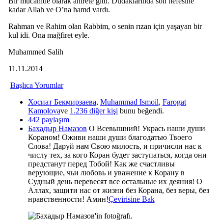
Bir mücahide olarak ahirete gitti. Dudaklarında son nefesine
kadar Allah ve O’na hamd vardı.
Rahman ve Rahim olan Rabbim, o senin rızan için yaşayan bir
kul idi. Ona mağfiret eyle.
Muhammed Salih
11.11.2014
Başlıca Yorumlar
Хосиат Бекмирзаева
,
Muhammad Ismoil
,
Farogat
Kamolova
ve
1.236 diğer kişi
bunu beğendi.
442 paylaşım
Бахадыр Намазов
О Всевышний! Укрась наши души
Кораном! Оживи наши души благодатью Твоего
Слова! Даруй нам Свою милость, и причисли нас к
числу тех, за кого Коран будет заступаться, когда они
предстанут перед Тобой! Как же счастливы
верующие, чьи любовь и уважение к Корану в
Судный день перевесят все остальные их деяния! О
Аллах, защити нас от жизни без Корана, без веры, без
нравственности! Амин!
Çevirisine Bak