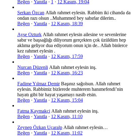
Beğen
·
Yanıtla
·
1
·
12 Kasım, 19:04
Serkan Özcan
Allah rahmet eylesin. Rabbim iki cihanda da
ondan razı olsun ..Muhammed bey sabırlar dilerim..
Beğen
·
Yanıtla
·
12 Kasım, 18:39
Ayşe Ozturk
Allah rahmet eylesin ailesine ve sevenlerine
sabır ve başsağlığı diliyorum gerçekten çok üzüldüm hep
aklıma geliyor dua ediyorum onun için de.. Allah binlerce
kez rahmet eylesin .
Beğen
·
Yanıtla
·
12 Kasım, 17:59
Nurcan Düzenli
Allah rahmet eylesin inş.
Beğen
·
Yanıtla
·
12 Kasım, 16:23
Fadime Yılmaz Demir
Başınız sağolsun. Allah rahmet
eylesin. Rabbimiz bizlerede muhterem hanımefendi’nin
hayatı gibi bir hayat yaşamayı nasib etsin.
Beğen
·
Yanıtla
·
12 Kasım, 15:04
Fatma Kaymakçi
Allah rahmet eylesin inş.
Beğen
·
Yanıtla
·
12 Kasım, 11:10
Zeynep Özkan Uçaralp
Allah rahmet eylesin…
Beğen
·
Yanıtla
·
12 Kasım, 11:02