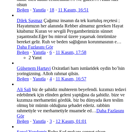
olsun
Beğen
·
Yanıtla
·
18
·
11 Kasım, 16:51
Dilek Şaşmaz
Çağımız insanın da tek kurtuluş reçetesi ;
Hayatımızın her alanında Rehber almamız gereken Hayat
kitabımız Kuran ve sevgili Peygamberimizin sünnet
yaşantısıdır.Eğer bu minval üzere yaşarsak ömrümüze
bereket gelir. Ruh ve beden sağlığının korunmasının e…
Daha Fazlasını Gör
Beğen
·
Yanıtla
·
6
·
11 Kasım, 17:58
2 Yanıt
Gülsenem Hartavi
Oxiratlari ham ismlaridek oydin bo’lsin
yoringizning. Alloh rahmat qilsin.
Beğen
·
Yanıtla
·
4
·
11 Kasım, 16:57
Ali Sali
biz de şahidiz muhterem beyefendi. kızımızı tedavi
edebilmek için elinden geleni yaptığına da şahidiz. bize ve
kızımıza merhametini gördük. biz bu dünyada iken teslim
olmuş bir mümin olduğuna şehadet ederiz. rabbim
rahmetiyle ve merhametiyle muamele ed…
Daha Fazlasını
Gör
Beğen
·
Yanıtla
·
3
·
12 Kasım, 01:01
Şenol Yondemir
Ruhu Şad,mekanı cennet olsun.