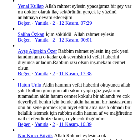
Yenal Kullap
Allah rahmet eylesin ypacağımız bir şey var
mı doktor olarak ilaç sektörünün gerçek iç yüzünü
anlatmaya devam edeceğim
Beğen
·
Yanıtla
·
2
·
12 Kasım, 07:29
Saliha Özkan
İçim söküldü Allah rahmet eylesin.
Beğen
·
Yanıtla
·
2
·
12 Kasım, 00:01
Ayşe Alptekin Özer
Rabbim rahmet eylesin inş.çok yeni
tanıdım ama o kadar çok sevmişim ki vefat haberini
duyunca anladım.Rabbim razı olsun inş.mekanı cennet
olsun
Beğen
·
Yanıtla
·
2
·
11 Kasım, 17:38
Hatun Unlu
Aidin hanımın vefat haberini okuyunca allah
şahit kalbim güm güm attı sıkıntı yaptı göz yaşlarımı
tutamadım aidin hanım cennet kokulu bir ablamdı ve cok
deyerliydi benim için bende aidin hanımın bir hastasıydım
onu bu sene görmek için niyet ettim ama nasib olmadı bir
helallik istemek için rabbim aidin hanımı af ve mağfiretine
nail et efendimize komşu eyle cok üzgünüm
Beğen
·
Yanıtla
·
2
·
11 Kasım, 16:39
Nur Kırıcı Büyük
Allah Rahmet eylesin..cok