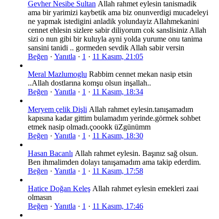
Gevher Nesibe Sultan
Allah rahmet eylesin tanismadik
ama bir yarimizi kaybetik ama biz onunverdigi mucadeleyi
ne yapmak istedigini anladik yolundayiz Allahmekanini
cennet ehlesin sizlere sabir diliyorum cok sanslisiniz Allah
sizi o nun gibi bir kuluyla ayni yolda yurume onu tanima
sansini tanidi .. gormeden sevdik Allah sabir versin
Beğen
·
Yanıtla
·
1
·
11 Kasım, 21:05
Meral Mazlumoglu
Rabbim cennet mekan nasip etsin
..Allah dostlarına komşu olsun inşallah..
Beğen
·
Yanıtla
·
1
·
11 Kasım, 18:34
Meryem çelik Dişli
Allah rahmet eylesin.tanışamadım
kapısına kadar gittim bulamadım yerinde.görmek sohbet
etmek nasip olmadı.çoookk üZgünümm
Beğen
·
Yanıtla
·
1
·
11 Kasım, 18:30
Hasan Bacanlı
Allah rahmet eylesin. Başınız sağ olsun.
Ben ihmalimden dolayı tanışamadım ama takip ederdim.
Beğen
·
Yanıtla
·
1
·
11 Kasım, 17:58
Hatice Doğan Keleş
Allah rahmet eylesin emekleri zaai
olmasın
Beğen
·
Yanıtla
·
1
·
11 Kasım, 17:46