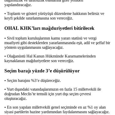
bağımsızlık ve tarafsızlık esaslarına göre yeniden
yapılandıracağız.
• Toplantı ve gösteri yürüyüşü düzenleme hakkının belirsiz ve
keyfi şekilde sınırlanmasına son vereceğiz.
OHAL KHK’ları mağduriyetleri bitirilecek
• Sivil toplum kuruluşlarının kamu yararı statüsü ve vergi
muafiyeti gibi desteklerden yararlanmasında eşit, adil ve şeffaf bir
yöntem uygulanmasını sağlayacağız.
• Olağanüstü Hal Kanun Hükmünde Kararnamelerinden
kaynaklanan mağduriyetlere son vereceğiz.
Seçim barajı yüzde 3’e düşürülüyor
• Seçim barajını %3’e düşüreceğiz.
• Yurt dışındaki vatandaşlarımızın en fazla 15 milletvekili ile
doğrudan Meclis’te temsili için yurt dışı seçim çevresi
oluşturacağız.
• En son yapılan milletvekili genel seçiminde en az %1 oy alan
siyasi partilerin hazine yardımından faydalanmasını sağlayacağız.