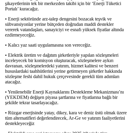
şikayetlerinin tek bir merkezden takibi için bir ‘Enerji Tüketici
Portalı’ kuracağız.
• Enerji sektöründe arz-talep dengesini bozacak teşvik ve
sübvansiyonlar yerine bütçeden doğrudan maddi destekler
vererek vatandaşları, sanayiciyi ve esnafı yüksek fiyatlar altında
ezdirmeyeceğiz.
• Kalıcı yaz saati uygulamasına son vereceğiz.
• Elektrik üretim ve dağıtım şirketleriyle yapılan sözleşmeleri
inceleyecek bir komisyon oluşturacak, sözleşmelere aykırı
davranan, sözleşmelerdeki yatırım, hizmet kalitesi ve benzeri
hususlardaki taahhütlerini yerine getirmeyen şirketler hakkında
sözleşme feshi dahil hukuk çerçevesinde gerekli tüm adımları
atacağız.
• Yenilenebilir Enerji Kaynaklarını Destekleme Mekanizması’nı
(YEKDEM) değişen piyasa şartlarına ve fiyatlarına bağlı bir
şekilde tekrar tasarlayacağız.
• Rüzgar enerjisinde yatay, dikey, kara ve deniz üstü olmak üzere
tüm alternatifleri değerlendirecek, Ar-Ge ve yatırım faaliyetlerini
destekleyeceğiz