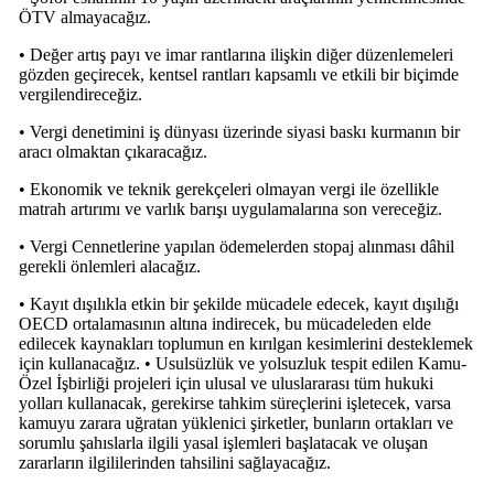
ÖTV almayacağız.
• Değer artış payı ve imar rantlarına ilişkin diğer düzenlemeleri
gözden geçirecek, kentsel rantları kapsamlı ve etkili bir biçimde
vergilendireceğiz.
• Vergi denetimini iş dünyası üzerinde siyasi baskı kurmanın bir
aracı olmaktan çıkaracağız.
• Ekonomik ve teknik gerekçeleri olmayan vergi ile özellikle
matrah artırımı ve varlık barışı uygulamalarına son vereceğiz.
• Vergi Cennetlerine yapılan ödemelerden stopaj alınması dâhil
gerekli önlemleri alacağız.
• Kayıt dışılıkla etkin bir şekilde mücadele edecek, kayıt dışılığı
OECD ortalamasının altına indirecek, bu mücadeleden elde
edilecek kaynakları toplumun en kırılgan kesimlerini desteklemek
için kullanacağız. • Usulsüzlük ve yolsuzluk tespit edilen Kamu-
Özel İşbirliği projeleri için ulusal ve uluslararası tüm hukuki
yolları kullanacak, gerekirse tahkim süreçlerini işletecek, varsa
kamuyu zarara uğratan yüklenici şirketler, bunların ortakları ve
sorumlu şahıslarla ilgili yasal işlemleri başlatacak ve oluşan
zararların ilgililerinden tahsilini sağlayacağız.