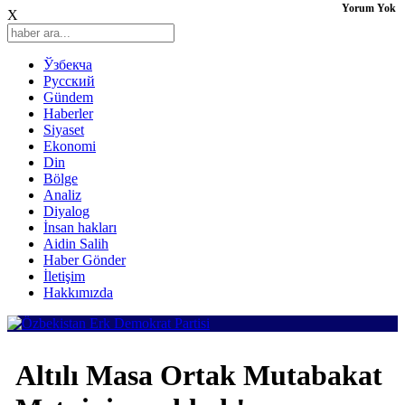
Yorum Yok
X
Ўзбекча
Русский
Gündem
Haberler
Siyaset
Ekonomi
Din
Bölge
Analiz
Diyalog
İnsan hakları
Aidin Salih
Haber Gönder
İletişim
Hakkımızda
Altılı Masa Ortak Mutabakat