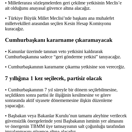
• Milletlerarası sözleşmelerden geri çekilme yetkisinin Meclis’e
ait olduğunu anayasal güvence altına alacağız.
• Türkiye Büyük Millet Meclisi’nde başkanı ana muhalefet
milletvekilleri arasından seçilen Kesin Hesap Komisyonu
kuracağız.
Cumhurbaşkanı kararname çıkaramayacak
• Kanunlar üzerinde tanınan veto yetkisini kaldırarak
Cumhurbaşkanına sadece “geri gönderme yetkisi” tanıyacağız.
• Cumhurbaşkanının kararname çıkarma yetkisine son vereceğiz.
7 yıllığına 1 kez seçilecek, partisiz olacak
• Cumhurbaşkanının 7 yıl süreyle bir dönem seçilebilmesine,
seçildikten sonra partisi ile ilişiğinin kesilmesine ve görev
sonrasında aktif siyasete dönememesine ilişkin düzenleme
yapacağız.
• Başbakan veya Bakanlar Kurulu’nun tamamı aleyhine verilecek
güvensizlik önergelerinde yeni Başbakanın isminin yer almasını
ve önergenin TBMM üye tamsayısının salt çoğunluğu tarafından
imzalanmasını güvence altına alacağız.