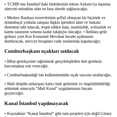
• TCMB’nin İstanbul’daki birimlerinin tekrar Ankara’ya taşınma
sürecini mümkün olan en kısa sürede sağlayacağız.
• Merkez Bankası rezervlerinin şeffaf olmayan bir biçimde ve
dolambaçlı yollarla satışına ilişkin işlemleri idari ve hukuki
denetime tabi tutacak, tespit edilen hata, usulsüzlük, yolsuzluk ve
kamu zararının sonuna kadar takipçisi olacağız. • İktidara gelir
gelmez yeni Kur Korumalı Mevduat hesabı açılmasını
durduracak, mevcut hesapları vade sonlarında kapatacağız.
Cumhurbaşkanı uçakları satılacak
• İtibar gerekçesine sığınılarak gerçekleştirilen tüm gereksiz
harcamalara son vereceğiz.
• Cumhurbaşkanlığı’nın kullanımındaki uçak sayısını azaltacağız.
• Mali disiplin anlayışını kalıcı hale getirmek ve öngörülebilirliği
arttırmak amacıyla “Mali Kural” uygulamasını hayata
geçireceğiz.
Kanal İstanbul yapılmayacak
• Kaynakları “Kanal İstanbul” gibi rant projeleri için değil Güney