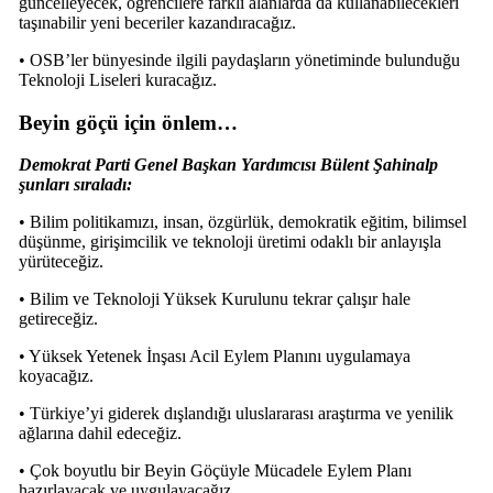
güncelleyecek, öğrencilere farklı alanlarda da kullanabilecekleri
taşınabilir yeni beceriler kazandıracağız.
• OSB’ler bünyesinde ilgili paydaşların yönetiminde bulunduğu
Teknoloji Liseleri kuracağız.
Beyin göçü için önlem…
Demokrat Parti Genel Başkan Yardımcısı Bülent Şahinalp
şunları sıraladı:
• Bilim politikamızı, insan, özgürlük, demokratik eğitim, bilimsel
düşünme, girişimcilik ve teknoloji üretimi odaklı bir anlayışla
yürüteceğiz.
• Bilim ve Teknoloji Yüksek Kurulunu tekrar çalışır hale
getireceğiz.
• Yüksek Yetenek İnşası Acil Eylem Planını uygulamaya
koyacağız.
• Türkiye’yi giderek dışlandığı uluslararası araştırma ve yenilik
ağlarına dahil edeceğiz.
• Çok boyutlu bir Beyin Göçüyle Mücadele Eylem Planı
hazırlayacak ve uygulayacağız.