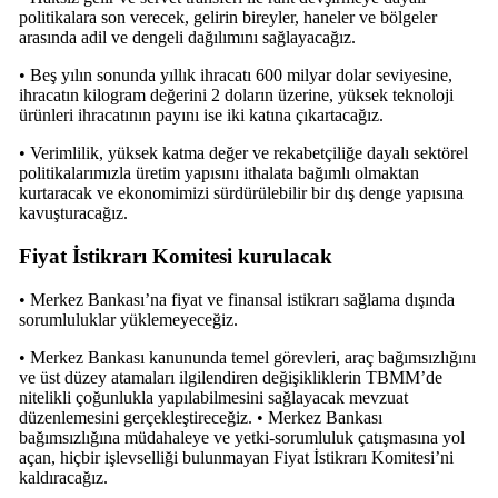
politikalara son verecek, gelirin bireyler, haneler ve bölgeler
arasında adil ve dengeli dağılımını sağlayacağız.
• Beş yılın sonunda yıllık ihracatı 600 milyar dolar seviyesine,
ihracatın kilogram değerini 2 doların üzerine, yüksek teknoloji
ürünleri ihracatının payını ise iki katına çıkartacağız.
• Verimlilik, yüksek katma değer ve rekabetçiliğe dayalı sektörel
politikalarımızla üretim yapısını ithalata bağımlı olmaktan
kurtaracak ve ekonomimizi sürdürülebilir bir dış denge yapısına
kavuşturacağız.
Fiyat İstikrarı Komitesi kurulacak
• Merkez Bankası’na fiyat ve finansal istikrarı sağlama dışında
sorumluluklar yüklemeyeceğiz.
• Merkez Bankası kanununda temel görevleri, araç bağımsızlığını
ve üst düzey atamaları ilgilendiren değişikliklerin TBMM’de
nitelikli çoğunlukla yapılabilmesini sağlayacak mevzuat
düzenlemesini gerçekleştireceğiz. • Merkez Bankası
bağımsızlığına müdahaleye ve yetki-sorumluluk çatışmasına yol
açan, hiçbir işlevselliği bulunmayan Fiyat İstikrarı Komitesi’ni
kaldıracağız.