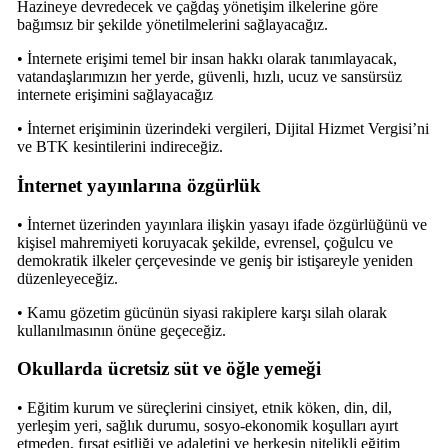
Hazineye devredecek ve çağdaş yönetişim ilkelerine göre
bağımsız bir şekilde yönetilmelerini sağlayacağız.
• İnternete erişimi temel bir insan hakkı olarak tanımlayacak,
vatandaşlarımızın her yerde, güvenli, hızlı, ucuz ve sansürsüz
internete erişimini sağlayacağız
• İnternet erişiminin üzerindeki vergileri, Dijital Hizmet Vergisi’ni
ve BTK kesintilerini indireceğiz.
İnternet yayınlarına özgürlük
• İnternet üzerinden yayınlara ilişkin yasayı ifade özgürlüğünü ve
kişisel mahremiyeti koruyacak şekilde, evrensel, çoğulcu ve
demokratik ilkeler çerçevesinde ve geniş bir istişareyle yeniden
düzenleyeceğiz.
• Kamu gözetim gücünün siyasi rakiplere karşı silah olarak
kullanılmasının önüne geçeceğiz.
Okullarda ücretsiz süt ve öğle yemeği
• Eğitim kurum ve süreçlerini cinsiyet, etnik köken, din, dil,
yerleşim yeri, sağlık durumu, sosyo-ekonomik koşulları ayırt
etmeden, fırsat eşitliği ve adaletini ve herkesin nitelikli eğitim