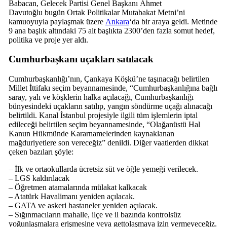
Babacan, Gelecek Partisi Genel Başkanı Ahmet
Davutoğlu bugün Ortak Politikalar Mutabakat Metni’ni
kamuoyuyla paylaşmak üzere
Ankara
‘da bir araya geldi. Metinde
9 ana başlık altındaki 75 alt başlıkta 2300’den fazla somut hedef,
politika ve proje yer aldı.
Cumhurbaşkanı uçakları satılacak
Cumhurbaşkanlığı’nın, Çankaya Köşkü’ne taşınacağı belirtilen
Millet İttifakı seçim beyannamesinde, “Cumhurbaşkanlığına bağlı
saray, yalı ve köşklerin halka açılacağı, Cumhurbaşkanlığı
bünyesindeki uçakların satılıp, yangın söndürme uçağı alınacağı
belirtildi. Kanal İstanbul projesiyle ilgili tüm işlemlerin iptal
edileceği belirtilen seçim beyannamesinde, “Olağanüstü Hal
Kanun Hükmünde Kararnamelerinden kaynaklanan
mağduriyetlere son vereceğiz” denildi. Diğer vaatlerden dikkat
çeken bazıları şöyle:
– İlk ve ortaokullarda ücretsiz süt ve öğle yemeği verilecek.
– LGS kaldırılacak
– Öğretmen atamalarında mülakat kalkacak
– Atatürk Havalimanı yeniden açılacak.
– GATA ve askeri hastaneler yeniden açılacak.
– Sığınmacıların mahalle, ilçe ve il bazında kontrolsüz
yoğunlaşmalara erişmesine veya gettolaşmaya izin vermeyeceğiz.