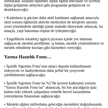
sertifikalar, uzaktan eğitimler, dijital eğitim mecraları ve ücretsiz
dijital geliştirme atölyeleri gibi programlar geliştirecek ve
destekleyeceğiz.
• Kadınların iş gücüne daha aktif katılımını sağlamak amacıyla
okul sonrası eğitmenli aktivite merkezleri ile kreşlerin sayısını
yerel yönetimlerle işbirliği içinde mahalle düzeyinde artıracak, bu
amaçla, yaşlı bakımına erişimi de iyileştireceğiz.
• Engellilerin rekabetçi işgücü piyasası içinde yer almasını
sağlayacak mesleki profilleme, iş bulma, meslek yönlendirmesi ve
meslek edindirme kursları gibi hizmetleri vereceğiz.
Yarına Hazırlık Fonu…
• İşsizlik Sigortası Fonu’nun amacı dışında kullanılmasını
önleyecek ve faaliyetlerinin daha şeffaf bir çerçevede
yürütülmesini sağlayacağız.
• İşsizlik Sigortası Fonu’na %2’lik işveren katkısının yarısını
“Yarına Hazırlık Fonu’na” aktaracak, bu fon aracılığıyla işsiz
kalma riski yüksek çalışanlara yönelik beceri kazandırma
yatırımlarına finansman sağlayacağız.
• Mesleki eğitim müfredatını geleceğin meslekleri doğrultusunda