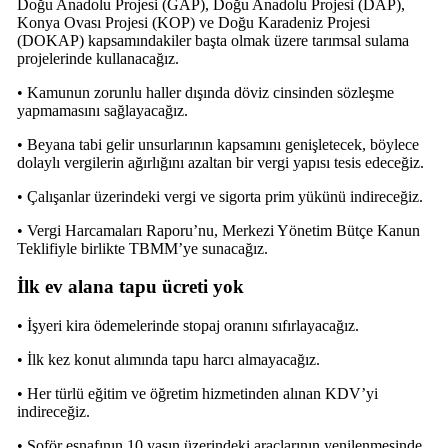
Doğu Anadolu Projesi (GAP), Doğu Anadolu Projesi (DAP),
Konya Ovası Projesi (KOP) ve Doğu Karadeniz Projesi
(DOKAP) kapsamındakiler başta olmak üzere tarımsal sulama
projelerinde kullanacağız.
• Kamunun zorunlu haller dışında döviz cinsinden sözleşme
yapmamasını sağlayacağız.
• Beyana tabi gelir unsurlarının kapsamını genişletecek, böylece
dolaylı vergilerin ağırlığını azaltan bir vergi yapısı tesis edeceğiz.
• Çalışanlar üzerindeki vergi ve sigorta prim yükünü indireceğiz.
• Vergi Harcamaları Raporu’nu, Merkezi Yönetim Bütçe Kanun
Teklifiyle birlikte TBMM’ye sunacağız.
İlk ev alana tapu ücreti yok
• İşyeri kira ödemelerinde stopaj oranını sıfırlayacağız.
• İlk kez konut alımında tapu harcı almayacağız.
• Her türlü eğitim ve öğretim hizmetinden alınan KDV’yi
indireceğiz.
• Şoför esnafının 10 yaşın üzerindeki araçlarının yenilenmesinde