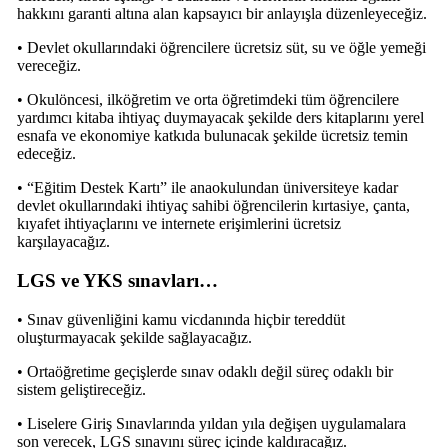
hakkını garanti altına alan kapsayıcı bir anlayışla düzenleyeceğiz.
• Devlet okullarındaki öğrencilere ücretsiz süt, su ve öğle yemeği
vereceğiz.
• Okulöncesi, ilköğretim ve orta öğretimdeki tüm öğrencilere
yardımcı kitaba ihtiyaç duymayacak şekilde ders kitaplarını yerel
esnafa ve ekonomiye katkıda bulunacak şekilde ücretsiz temin
edeceğiz.
• “Eğitim Destek Kartı” ile anaokulundan üniversiteye kadar
devlet okullarındaki ihtiyaç sahibi öğrencilerin kırtasiye, çanta,
kıyafet ihtiyaçlarını ve internete erişimlerini ücretsiz
karşılayacağız.
LGS ve YKS sınavları…
• Sınav güvenliğini kamu vicdanında hiçbir tereddüt
oluşturmayacak şekilde sağlayacağız.
• Ortaöğretime geçişlerde sınav odaklı değil süreç odaklı bir
sistem geliştireceğiz.
• Liselere Giriş Sınavlarında yıldan yıla değişen uygulamalara
son verecek, LGS sınavını süreç içinde kaldıracağız.