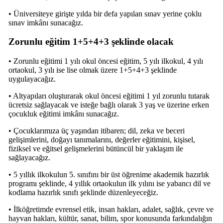
• Üniversiteye girişte yılda bir defa yapılan sınav yerine çoklu
sınav imkânı sunacağız.
Zorunlu eğitim 1+5+4+3 şeklinde olacak
• Zorunlu eğitimi 1 yılı okul öncesi eğitim, 5 yılı ilkokul, 4 yılı
ortaokul, 3 yılı ise lise olmak üzere 1+5+4+3 şeklinde
uygulayacağız.
• Altyapıları oluşturarak okul öncesi eğitimi 1 yıl zorunlu tutarak
ücretsiz sağlayacak ve isteğe bağlı olarak 3 yaş ve üzerine erken
çocukluk eğitimi imkânı sunacağız.
• Çocuklarımıza üç yaşından itibaren; dil, zeka ve beceri
gelişimlerini, doğayı tanımalarını, değerler eğitimini, kişisel,
fiziksel ve eğitsel gelişmelerini bütüncül bir yaklaşım ile
sağlayacağız.
• 5 yıllık ilkokulun 5. sınıfını bir üst öğrenime akademik hazırlık
programı şeklinde, 4 yıllık ortaokulun ilk yılını ise yabancı dil ve
kodlama hazırlık sınıfı şeklinde düzenleyeceğiz.
• İlköğretimde evrensel etik, insan hakları, adalet, sağlık, çevre ve
hayvan hakları, kültür, sanat, bilim, spor konusunda farkındalığın