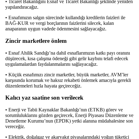
• Ticaret Bakanlığını Esnaf ve Ticaret Bakanlığı şeklinde yeniden
yapılandıracağız.
• Esnafımızın salgın sürecinde kullandığı kredilerin faizleri ile
BAĞ-KUR ve vergi borçlarının faizlerini silecek, kalan
anaparanın uygun vadede ödenmesini sağlayacağız.
Zincir marketlere önlem
• Esnaf Ahilik Sandığı’na dahil esnaflarımızın katkı payı oranını
düşürecek, kısa çalışma ödeneği gibi gelir kaybını telafi edecek
uygulamalardan faydalanmalarını sağlayacağız.
• Küçük esnafımızı zincir marketler, büyük marketler, AVM’ler
karşısında korumak ve haksız rekabeti önlemek amacıyla gerekli
düzenlemeleri hızla hayata geçireceğiz.
Kalıcı yaz saatine son verilecek
• Enerji ve Tabii Kaynaklar Bakanlığı’nın (ETKB) görev ve
sorumluluklarını gözden geçirecek, Enerji Piyasası Düzenleme ve
Denetleme Kurumu’nun (EPDK) yetki alanına müdahalesine son
vereceğiz.
• Elektrik, doğalgaz ve akaryakıt piyasalarındaki yoğun tüketici