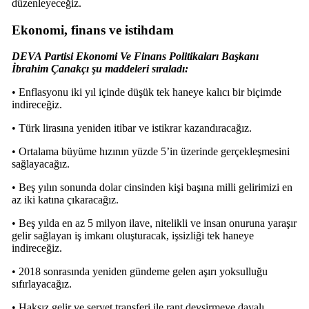
düzenleyeceğiz.
Ekonomi, finans ve istihdam
DEVA Partisi Ekonomi Ve Finans Politikaları Başkanı
İbrahim Çanakçı şu maddeleri sıraladı:
• Enflasyonu iki yıl içinde düşük tek haneye kalıcı bir biçimde
indireceğiz.
• Türk lirasına yeniden itibar ve istikrar kazandıracağız.
• Ortalama büyüme hızının yüzde 5’in üzerinde gerçekleşmesini
sağlayacağız.
• Beş yılın sonunda dolar cinsinden kişi başına milli gelirimizi en
az iki katına çıkaracağız.
• Beş yılda en az 5 milyon ilave, nitelikli ve insan onuruna yaraşır
gelir sağlayan iş imkanı oluşturacak, işsizliği tek haneye
indireceğiz.
• 2018 sonrasında yeniden gündeme gelen aşırı yoksulluğu
sıfırlayacağız.
• Haksız gelir ve servet transferi ile rant devşirmeye dayalı