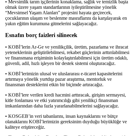
• Mevsimlik tarım işçilerinin konaklama, sağlık ve temizlik başta
olmak üzere yaşam standartlarının iyileştirilmesine yönelik
“Mevsimsel Yaşam Alanları” projesini hayata geçirecek,
çocuklarının ulaşım ve beslenme masraflarını da karşılayarak en
yakın eğitim kurumuna gitmelerini sağlayacağız.
Esnafın borç faizleri silinecek
• KOBİ’lerin Ar-Ge ve yenilikçilik, üretim, pazarlama ve ihracat
yeteneklerinin geliştirilebilmesi, rekabet güçlerinin arttırılabilmesi
ve finansmana erişiminin kolaylaştırılabilmesi için üretim odaklı,
güvenli, adil, hızlı işleyen bir destek sistemi oluşturacağız.
• KOBİ’lerimizin ulusal ve uluslararası e-ticaret kapasitelerini
artırmaya yönelik yurtdışı pazar araştırma, mentorluk ve
finansman desteklerini etkin bir biçimde artıracağız.
• KOBİ’lere verilen kredi hacmini arttıracak, girişim sermayesi,
kitle fonlaması ve etki yatırımcılığı gibi yenilikçi finansman
imkanlarından daha fazla yararlanabilmelerini sağlayacağız.
• KOSGEB’in veri tabanlarını, insan kaynaklarını ve bütçe
olanaklarını KOBİ’lerimizin gereksinim duyduğu büyüklüğe ve
kaliteye eriştireceğiz.