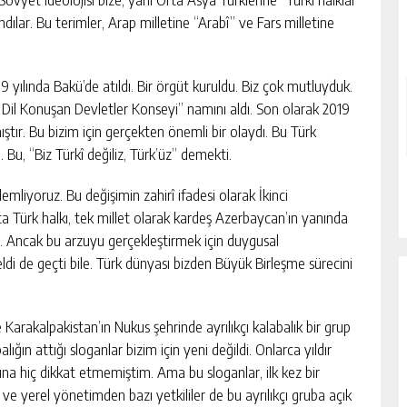
llandılar. Bu terimler, Arap milletine “Arabî” ve Fars milletine
yılında Bakü’de atıldı. Bir örgüt kuruldu. Biz çok mutluyduk.
î Dil Konuşan Devletler Konseyi” namını aldı. Son olarak 2019
lmıştır. Bu bizim için gerçekten önemli bir olaydı. Bu Türk
Bu, “Biz Türkî değiliz, Türk’üz” demekti.
emliyoruz. Bu değişimin zahirî ifadesi olarak İkinci
a Türk halkı, tek millet olarak kardeş Azerbaycan’ın yanında
ır. Ancak bu arzuyu gerçekleştirmek için duygusal
 de geçti bile. Türk dünyası bizden Büyük Birleşme sürecini
arakalpakistan’ın Nukus şehrinde ayrılıkçı kalabalık bir grup
ğın attığı sloganlar bizim için yeni değildi. Onlarca yıldır
buna hiç dikkat etmemiştim. Ama bu sloganlar, ilk kez bir
e yerel yönetimden bazı yetkililer de bu ayrılıkçı gruba açık