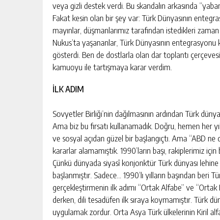
veya gizli destek verdi. Bu skandalın arkasında “yaban
Fakat kesin olan bir şey var: Türk Dünyasının entegra
mayınlar, düşmanlarımız tarafından istedikleri zaman pat
Nukus’ta yaşananlar, Türk Dünyasının entegrasyonu ko
gösterdi. Ben de dostlarla olan dar toplantı çerçeves
kamuoyu ile tartışmaya karar verdim.
İLK ADIM
Sovyetler Birliği’nin dağılmasının ardından Türk düny
Ama biz bu fırsatı kullanamadık. Doğru, hemen her yıl
ve sosyal açıdan güzel bir başlangıçtı. Ama “ABD ne d
kararlar alamamıştık. 1990’ların başı, rakiplerimiz içi
VÂDIDE ÖLMEK YASAK
Çünkü dünyada siyasî konjonktür Türk dünyası lehine 
başlanmıştır. Sadece… 1990’lı yılların başından beri Türk 
KIŞI
GÜNLÜK HABER AKIŞI
gerçekleştirmenin ilk adımı “Ortak Alfabe” ve “Ortak Dil
derken, dili tesadüfen ilk sıraya koymamıştır. Türk dün
uygulamak zordur. Orta Asya Türk ülkelerinin Kiril alf