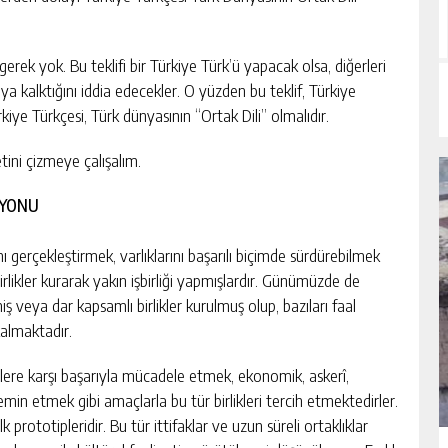
erek yok. Bu teklifi bir Türkiye Türk’ü yapacak olsa, diğerleri
a kalktığını iddia edecekler. O yüzden bu teklif, Türkiye
kiye Türkçesi, Türk dünyasının “Ortak Dili” olmalıdır.
ini çizmeye çalışalım.
SYONU
 gerçekleştirmek, varlıklarını başarılı biçimde sürdürebilmek
 birlikler kurarak yakın işbirliği yapmışlardır. Günümüzde de
ş veya dar kapsamlı birlikler kurulmuş olup, bazıları faal
kalmaktadır.
plere karşı başarıyla mücadele etmek, ekonomik, askerî,
emin etmek gibi amaçlarla bu tür birlikleri tercih etmektedirler.
ilk prototipleridir. Bu tür ittifaklar ve uzun süreli ortaklıklar