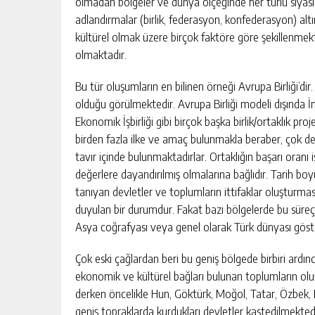
olmadan bölgeler ve dünya ölçeğinde her türlü siyasî,
adlandırmalar (birlik, federasyon, konfederasyon) altı
kültürel olmak üzere birçok faktöre göre şekillenmekted
olmaktadır.
Bu tür oluşumların en bilinen örneği Avrupa Birliği’dir
olduğu görülmektedir. Avrupa Birliği modeli dışında İngi
Ekonomik İşbirliği gibi birçok başka birlik/ortaklık pro
birden fazla ilke ve amaç bulunmakla beraber, çok değ
tavır içinde bulunmaktadırlar. Ortaklığın başarı oranı is
değerlere dayandırılmış olmalarına bağlıdır. Tarih boyu
tanıyan devletler ve toplumların ittifaklar oluşturması
duyulan bir durumdur. Fakat bazı bölgelerde bu süreç
Asya coğrafyası veya genel olarak Türk dünyası göster
Çok eski çağlardan beri bu geniş bölgede birbiri ardın
ekonomik ve kültürel bağları bulunan toplumların olu
derken öncelikle Hun, Göktürk, Moğol, Tatar, Özbek, Ka
geniş topraklarda kurdukları devletler kastedilmekte