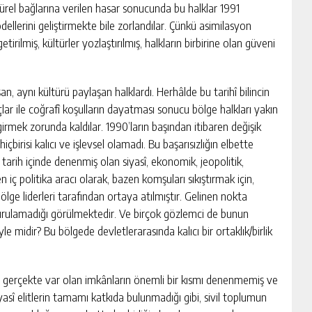
ültürel bağlarına verilen hasar sonucunda bu halklar 1991
dellerini geliştirmekte bile zorlandılar. Çünkü asimilasyon
tirilmiş, kültürler yozlaştırılmış, halkların birbirine olan güveni
, aynı kültürü paylaşan halklardı. Herhâlde bu tarihî bilincin
 ile coğrafî koşulların dayatması sonucu bölge halkları yakın
irmek zorunda kaldılar. 1990’ların başından itibaren değişik
içbirisi kalıcı ve işlevsel olamadı. Bu başarısızlığın elbette
 tarih içinde denenmiş olan siyasî, ekonomik, jeopolitik,
 iç politika aracı olarak, bazen komşuları sıkıştırmak için,
bölge liderleri tarafından ortaya atılmıştır. Gelinen nokta
luşturulamadığı görülmektedir. Ve birçok gözlemci de bunun
midir? Bu bölgede devletlerarasında kalıcı bir ortaklık/birlik
a gerçekte var olan imkânların önemli bir kısmı denenmemiş ve
asî elitlerin tamamı katkıda bulunmadığı gibi, sivil toplumun