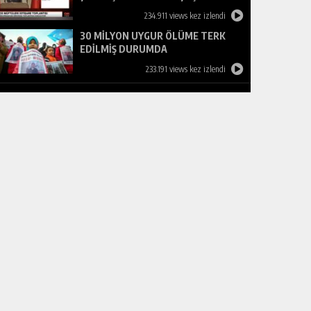
Bizde de bu çalışmayı yürütenler
234.911 views kez izlendi
var, karşısında duracağız
30 MİLYON UYGUR ÖLÜME TERK
EDİLMİŞ DURUMDA
233.191 views kez izlendi