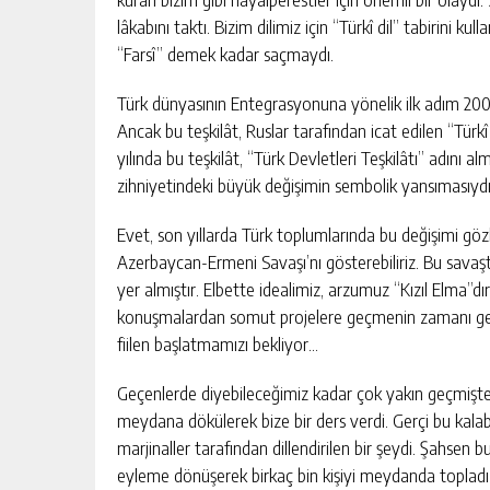
lâkabını taktı. Bizim dilimiz için “Türkî dil” tabirini ku
“Farsî” demek kadar saçmaydı.
Türk dünyasının Entegrasyonuna yönelik ilk adım 2009 
Ancak bu teşkilât, Ruslar tarafından icat edilen “Türk
yılında bu teşkilât, “Türk Devletleri Teşkilâtı” adını a
zihniyetindeki büyük değişimin sembolik yansımasıydı. 
Evet, son yıllarda Türk toplumlarında bu değişimi gözl
Azerbaycan-Ermeni Savaşı’nı gösterebiliriz. Bu savaşt
yer almıştır. Elbette idealimiz, arzumuz “Kızıl Elma”d
konuşmalardan somut projelere geçmenin zamanı geldi
fiilen başlatmamızı bekliyor…
Geçenlerde diyebileceğimiz kadar çok yakın geçmişte K
meydana dökülerek bize bir ders verdi. Gerçi bu kalabalı
marjinaller tarafından dillendirilen bir şeydi. Şahsen 
eyleme dönüşerek birkaç bin kişiyi meydanda topladı v