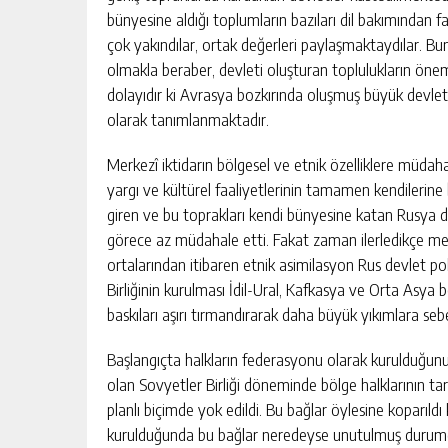
bünyesine aldığı toplumların bazıları dil bakımından far
çok yakındılar, ortak değerleri paylaşmaktaydılar. B
olmakla beraber, devleti oluşturan toplulukların önem
dolayıdır ki Avrasya bozkırında oluşmuş büyük devle
olarak tanımlanmaktadır.
Merkezî iktidarın bölgesel ve etnik özelliklere müdahal
yargı ve kültürel faaliyetlerinin tamamen kendilerine
giren ve bu toprakları kendi bünyesine katan Rusya da
görece az müdahale etti. Fakat zaman ilerledikçe merk
ortalarından itibaren etnik asimilasyon Rus devlet poli
Birliğinin kurulması İdil-Ural, Kafkasya ve Orta Asya b
baskıları aşırı tırmandırarak daha büyük yıkımlara seb
Başlangıçta halkların federasyonu olarak kurulduğunu 
olan Sovyetler Birliği döneminde bölge halklarının tarihî
planlı biçimde yok edildi. Bu bağlar öylesine koparıldı 
kurulduğunda bu bağlar neredeyse unutulmuş durumdayd