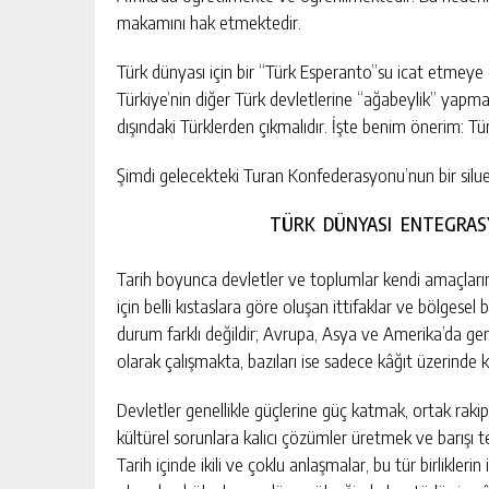
makamını hak etmektedir.
Türk dünyası için bir “Türk Esperanto”su icat etmeye g
Türkiye’nin diğer Türk devletlerine “ağabeylik” yapmay
dışındaki Türklerden çıkmalıdır. İşte benim önerim: Tür
Şimdi gelecekteki Turan Konfederasyonu’nun bir siluet
TÜRK DÜNYASI ENTEGRA
Tarih boyunca devletler ve toplumlar kendi amaçlarını
için belli kıstaslara göre oluşan ittifaklar ve bölgesel
durum farklı değildir; Avrupa, Asya ve Amerika’da geni
olarak çalışmakta, bazıları ise sadece kâğıt üzerinde 
Devletler genellikle güçlerine güç katmak, ortak raki
kültürel sorunlara kalıcı çözümler üretmek ve barışı t
Tarih içinde ikili ve çoklu anlaşmalar, bu tür birliklerin 