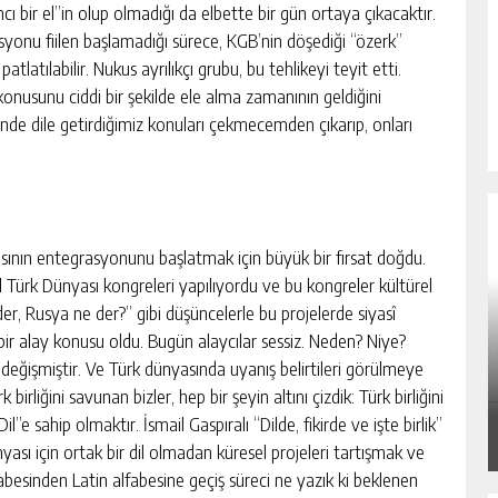
cı bir el”in olup olmadığı da elbette bir gün ortaya çıkacaktır.
syonu fiilen başlamadığı sürece, KGB’nin döşediği “özerk”
latılabilir. Nukus ayrılıkçı grubu, bu tehlikeyi teyit etti.
nusunu ciddi bir şekilde ele alma zamanının geldiğini
inde dile getirdiğimiz konuları çekmecemden çıkarıp, onları
asının entegrasyonunu başlatmak için büyük bir fırsat doğdu.
 Türk Dünyası kongreleri yapılıyordu ve bu kongreler kültürel
er, Rusya ne der?” gibi düşüncelerle bu projelerde siyasî
RABIA KADIR: MAHKÛM YAZAR YÜCEL
n bir alay konusu oldu. Bugün alaycılar sessiz. Neden? Niye?
TANAY’A AÇIK MEKTUP
değişmiştir. Ve Türk dünyasında uyanış belirtileri görülmeye
birliğini savunan bizler, hep bir şeyin altını çizdik: Türk birliğini
GÜNLÜK HABER AKIŞI
”e sahip olmaktır. İsmail Gaspıralı “Dilde, fikirde ve işte birlik”
yası için ortak bir dil olmadan küresel projeleri tartışmak ve
abesinden Latin alfabesine geçiş süreci ne yazık ki beklenen