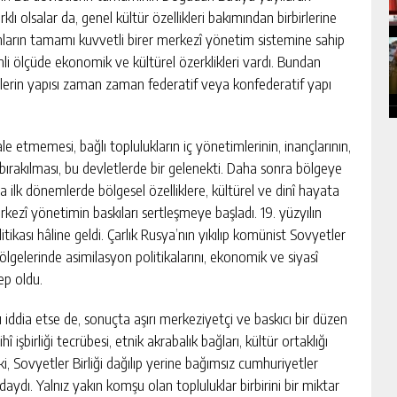
klı olsalar da, genel kültür özellikleri bakımından birbirlerine
unların tamamı kuvvetli birer merkezî yönetim sistemine sahip
li ölçüde ekonomik ve kültürel özerklikleri vardı. Bundan
tlerin yapısı zaman zaman federatif veya konfederatif yapı
e etmemesi, bağlı toplulukların iç yönetimlerinin, inançlarının,
 bırakılması, bu devletlerde bir gelenekti. Daha sonra bölgeye
 ilk dönemlerde bölgesel özelliklere, kültürel ve dinî hayata
ezî yönetimin baskıları sertleşmeye başladı. 19. yüzyılın
tikası hâline geldi. Çarlık Rusya’nın yıkılıp komünist Sovyetler
ölgelerinde asimilasyon politikalarını, ekonomik ve siyasî
ep oldu.
iddia etse de, sonuçta aşırı merkeziyetçi ve baskıcı bir düzen
 işbirliği tecrübesi, etnik akrabalık bağları, kültür ortaklığı
ki, Sovyetler Birliği dağılıp yerine bağımsız cumhuriyetler
ı. Yalnız yakın komşu olan topluluklar birbirini bir miktar