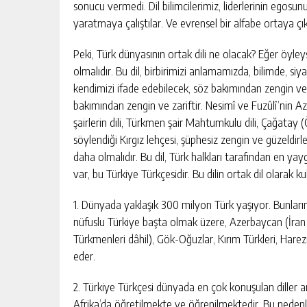
sonucu vermedi. Dil bilimcilerimiz, liderlerinin egosu
yaratmaya çalıştılar. Ve evrensel bir alfabe ortaya çı
Peki, Türk dünyasının ortak dili ne olacak? Eğer öyleys
olmalıdır. Bu dil, birbirimizi anlamamızda, bilimde, siy
kendimizi ifade edebilecek, söz bakımından zengin ve z
bakımından zengin ve zariftir. Nesimî ve Fuzûlî’nin 
şairlerin dili, Türkmen şair Mahtumkulu dili, Çağatay 
söylendiği Kırgız lehçesi, şüphesiz zengin ve güzeldirle
daha olmalıdır. Bu dil, Türk halkları tarafından en yaygı
var, bu Türkiye Türkçesidir. Bu dilin ortak dil olarak k
1. Dünyada yaklaşık 300 milyon Türk yaşıyor. Bunları
nüfuslu Türkiye başta olmak üzere, Azerbaycan (İran 
Türkmenleri dâhil), Gök-Oğuzlar, Kırım Türkleri, Hare
eder.
2. Türkiye Türkçesi dünyada en çok konuşulan diller 
Afrika’da öğretilmekte ve öğrenilmektedir. Bu nedenl