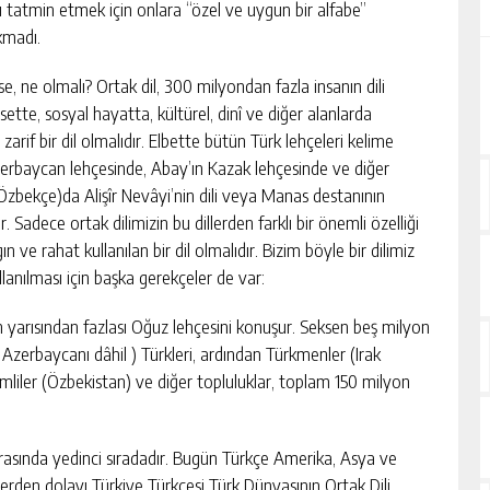
nu tatmin etmek için onlara “özel ve uygun bir alfabe”
kmadı.
e, ne olmalı? Ortak dil, 300 milyondan fazla insanın dili
asette, sosyal hayatta, kültürel, dinî ve diğer alanlarda
arif bir dil olmalıdır. Elbette bütün Türk lehçeleri kelime
Azerbaycan lehçesinde, Abay’ın Kazak lehçesinde ve diğer
(Özbekçe)da Alişîr Nevâyi’nin dili veya Manas destanının
r. Sadece ortak dilimizin bu dillerden farklı bir önemli özelliği
n ve rahat kullanılan bir dil olmalıdır. Bizim böyle bir dilimiz
ullanılması için başka gerekçeler de var:
n yarısından fazlası Oğuz lehçesini konuşur. Seksen beş milyon
Azerbaycanı dâhil ) Türkleri, ardından Türkmenler (Irak
zmliler (Özbekistan) ve diğer topluluklar, toplam 150 milyon
arasında yedinci sıradadır. Bugün Türkçe Amerika, Asya ve
erden dolayı Türkiye Türkçesi Türk Dünyasının Ortak Dili