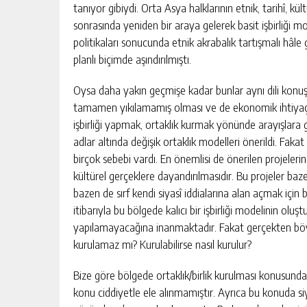
tanıyor gibiydi. Orta Asya halklarının etnik, tarihî, k
sonrasında yeniden bir araya gelerek basit işbirliği mo
politikaları sonucunda etnik akrabalık tartışmalı hâle ge
planlı biçimde aşındırılmıştı.
Oysa daha yakın geçmişe kadar bunlar aynı dili konuşan
tamamen yıkılamamış olması ve de ekonomik ihtiyaçlar
işbirliği yapmak, ortaklık kurmak yönünde arayışlara g
adlar altında değişik ortaklık modelleri önerildi. Fakat h
birçok sebebi vardı. En önemlisi de önerilen projelerin
kültürel gerçeklere dayandırılmasıdır. Bu projeler bazen
bazen de sırf kendi siyasî iddialarına alan açmak için 
itibarıyla bu bölgede kalıcı bir işbirliği modelinin o
yapılamayacağına inanmaktadır. Fakat gerçekten böyle 
kurulamaz mı? Kurulabilirse nasıl kurulur?
Bize göre bölgede ortaklık/birlik kurulması konusund
konu ciddiyetle ele alınmamıştır. Ayrıca bu konuda siy