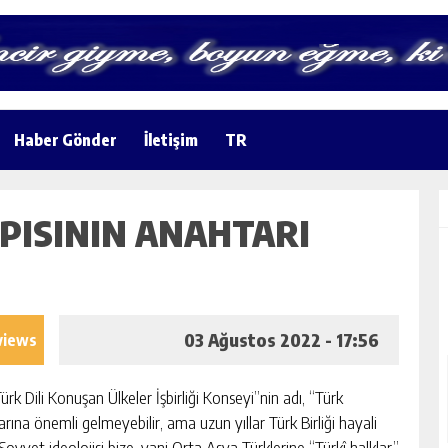
Haber Gönder
İletişim
TR
PISININ ANAHTARI
03 Ağustos 2022 - 17:56
views
rk Dili Konuşan Ülkeler İşbirliği Konseyi”nin adı, “Türk
larına önemli gelmeyebilir, ama uzun yıllar Türk Birliği hayali
 Sovyet ideolojisi bize, yani Orta Asya Türklerine “Türkî halklar”