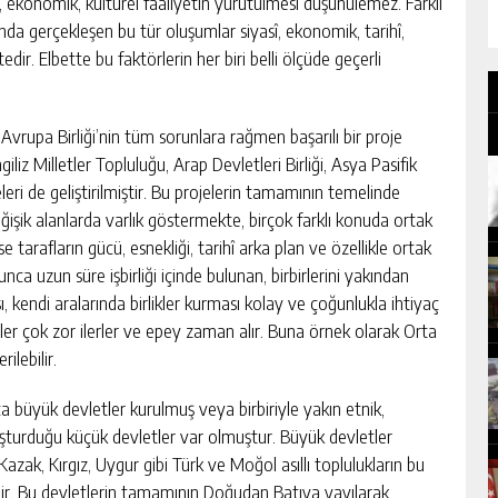
 ekonomik, kültürel faaliyetin yürütülmesi düşünülemez. Farklı
nda gerçekleşen bu tür oluşumlar siyasî, ekonomik, tarihî,
ir. Elbette bu faktörlerin her biri belli ölçüde geçerli
. Avrupa Birliği’nin tüm sorunlara rağmen başarılı bir proje
liz Milletler Topluluğu, Arap Devletleri Birliği, Asya Pasifik
jeleri de geliştirilmiştir. Bu projelerin tamamının temelinde
işik alanlarda varlık göstermekte, birçok farklı konuda ortak
e tarafların gücü, esnekliği, tarihî arka plan ve özellikle ortak
nca uzun süre işbirliği içinde bulunan, birbirlerini yakından
, kendi aralarında birlikler kurması kolay ve çoğunlukla ihtiyaç
ler çok zor ilerler ve epey zaman alır. Buna örnek olarak Orta
ilebilir.
ca büyük devletler kurulmuş veya birbiriyle yakın etnik,
şturduğu küçük devletler var olmuştur. Büyük devletler
zak, Kırgız, Uygur gibi Türk ve Moğol asıllı toplulukların bu
dir. Bu devletlerin tamamının Doğudan Batıya yayılarak