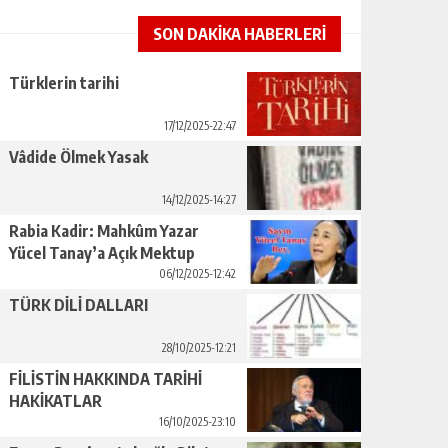
SON DAKİKA HABERLERİ
Türklerin tarihi
17/12/2025-22:47
Vâdide Ölmek Yasak
14/12/2025-14:27
Rabia Kadir: Mahkûm Yazar
Yücel Tanay’a Açık Mektup
06/12/2025-12:42
TÜRK DİLİ DALLARI
28/10/2025-12:21
FİLİSTİN HAKKINDA TARİHİ
HAKİKATLAR
16/10/2025-23:10