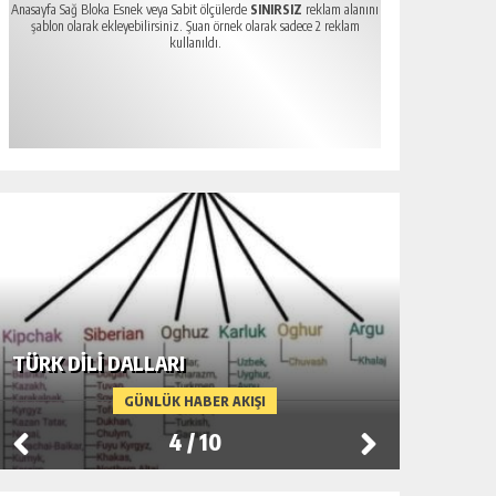
Anasayfa Sağ Bloka Esnek veya Sabit ölçülerde
SINIRSIZ
reklam alanını
şablon olarak ekleyebilirsiniz. Şuan örnek olarak sadece 2 reklam
kullanıldı.
TÜRK DİLİ DALLARI
FİLİSTİ
GÜNLÜK HABER AKIŞI
4
/
10