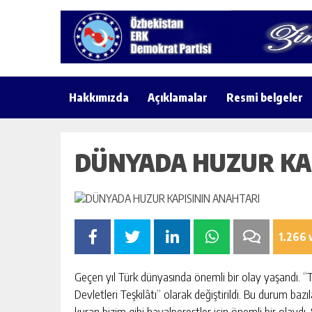
Hakkımızda
Açıklamalar
Resmi belgeler
DÜNYADA HUZUR KA
1.266 
Geçen yıl Türk dünyasında önemli bir olay yaşandı. “Tü
Devletleri Teşkilâtı” olarak değiştirildi. Bu durum bazı
kuran bizim gibi hayalperestler için önemli bir olaydı.