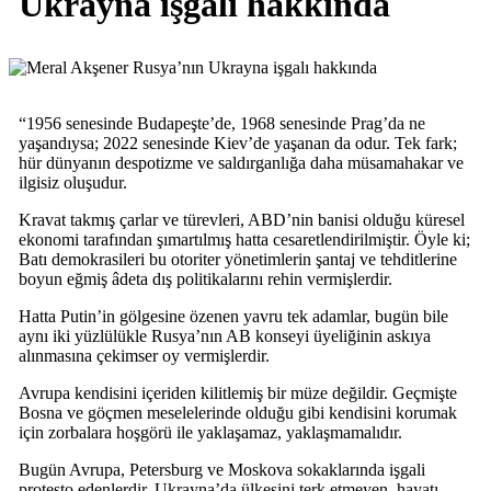
Ukrayna işgalı hakkında
“1956 senesinde Budapeşte’de, 1968 senesinde Prag’da ne
yaşandıysa; 2022 senesinde Kiev’de yaşanan da odur. Tek fark;
hür dünyanın despotizme ve saldırganlığa daha müsamahakar ve
ilgisiz oluşudur.
Kravat takmış çarlar ve türevleri, ABD’nin banisi olduğu küresel
ekonomi tarafından şımartılmış hatta cesaretlendirilmiştir. Öyle ki;
Batı demokrasileri bu otoriter yönetimlerin şantaj ve tehditlerine
boyun eğmiş âdeta dış politikalarını rehin vermişlerdir.
Hatta Putin’in gölgesine özenen yavru tek adamlar, bugün bile
aynı iki yüzlülükle Rusya’nın AB konseyi üyeliğinin askıya
alınmasına çekimser oy vermişlerdir.
Avrupa kendisini içeriden kilitlemiş bir müze değildir. Geçmişte
Bosna ve göçmen meselelerinde olduğu gibi kendisini korumak
için zorbalara hoşgörü ile yaklaşamaz, yaklaşmamalıdır.
Bugün Avrupa, Petersburg ve Moskova sokaklarında işgali
protesto edenlerdir, Ukrayna’da ülkesini terk etmeyen, hayatı