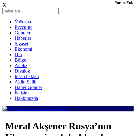
Yorum Yok
X
Ўзбекча
Русский
Gündem
Haberler
Siyaset
Ekonomi
Din
Bölge
Analiz
Diyalog
İnsan hakları
Aidin Salih
Haber Gönder
İletişim
Hakkımızda
Meral Akşener Rusya’nın