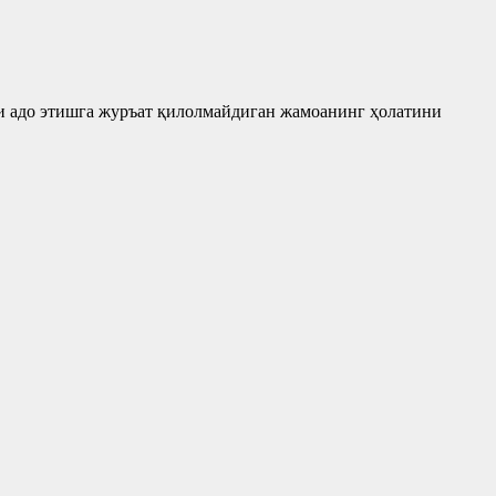
 адо этишга журъат қилолмайдиган жамоанинг ҳолатини