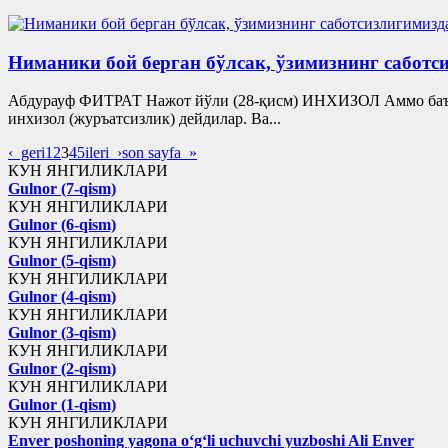
Ниманики бой берган бўлсак, ўзимизнинг сабот
Абдурауф ФИТРАТ Нажот йўли (28-қисм) ИНХИЗОЛ Аммо баъзи 
инхизол (журъатсизлик) дейдилар. Ва...
‹ geri
1
2
3
4
5
ileri ›
son sayfa »
КУН ЯНГИЛИКЛАРИ
Gulnor (7-qism)
КУН ЯНГИЛИКЛАРИ
Gulnor (6-qism)
КУН ЯНГИЛИКЛАРИ
Gulnor (5-qism)
КУН ЯНГИЛИКЛАРИ
Gulnor (4-qism)
КУН ЯНГИЛИКЛАРИ
Gulnor (3-qism)
КУН ЯНГИЛИКЛАРИ
Gulnor (2-qism)
КУН ЯНГИЛИКЛАРИ
Gulnor (1-qism)
КУН ЯНГИЛИКЛАРИ
Enver poshoning yagona o‘g‘li uchuvchi yuzboshi Ali Enver