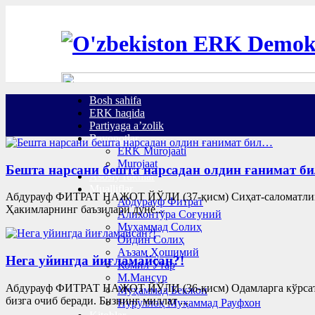
Bosh sahifa
ERK haqida
Partiyaga a’zolik
Bayonotlar
ERK Murojaati
Murojaat
Бешта нарсани бешта нарсадан олдин ғанимат б
Asosiy ruknlar
Mualliflar
Абдурауф ФИТРАТ НАЖОТ ЙЎЛИ (37-қисм) Сиҳат-саломатлик. Бу
Абдурауф Фитрат
Ҳакимларнинг баъзилари дунё...
Алихонтўра Соғуний
Муҳаммад Солиҳ
Ойдин Солиҳ
Аъзам Ҳошимий
Нега уйингда йиғламайсан?!
Комил Ўтар
М.Мансур
Абдурауф ФИТРАТ НАЖОТ ЙЎЛИ (36-қисм) Одамларга кўрсатиб
Муҳаммад Бекжон
бизга очиб беради. Бизнинг миллат ...
Нуруллоҳ Муҳаммад Рауфхон