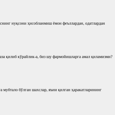
снинг нуқсони ҳисобланмиш ёмон феъллардан, одатлардан
за қилиб кўрайлик-а, биз шу фармойишларга амал қиламизми?
 мубтало бўлган шахслар, яъни қилган ҳаракатларининг