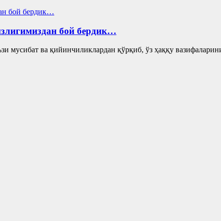
сизлигимиздан бой бердик…
мусибат ва қийинчиликлардан қўрқиб, ўз ҳаққу вазифаларини