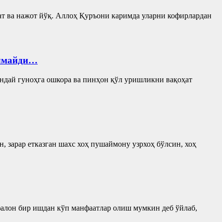
т ва нажот йўқ. Аллоҳ Қуръони каримда уларни кофирлардан
ўлмайди…
ндай гуноҳга ошкора ва пинҳон қўл уришликни вақоҳат
, зарар етказган шахс хоҳ пушаймону узрхоҳ бўлсин, хоҳ
лон бир ишдан кўп манфаатлар олиш мумкин деб ўйлаб,