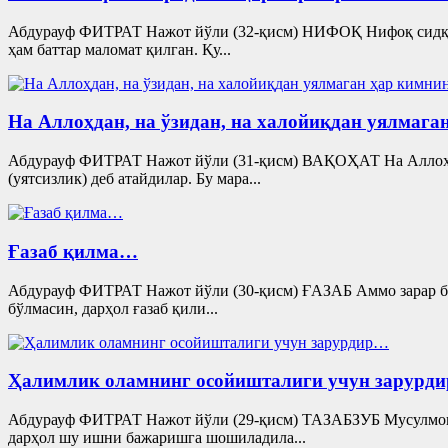
Абдурауф ФИТРАТ Нажот йўли (32-қисм) НИФОҚ Нифоқ сидққа 
ҳам баттар маломат қилган. Қу...
На Аллоҳдан, на ўзидан, на халойиқдан уялмаг
Абдурауф ФИТРАТ Нажот йўли (31-қисм) ВАҚОҲАТ На Аллоҳдан
(уятсизлик) деб атайдилар. Бу мара...
Ғазаб қилма…
Абдурауф ФИТРАТ Нажот йўли (30-қисм) ҒАЗАБ Аммо зарар билм
бўлмасин, дарҳол ғазаб қили...
Ҳалимлик оламнинг осойишталиги учун зарурд
Абдурауф ФИТРАТ Нажот йўли (29-қисм) ТАЗАБЗУБ Мусулмонла
дарҳол шу ишни бажаришга шошиладила...