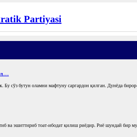
ил…
 сўз бутун оламни мафтуну саргардон қилган. Дунёда бирор-б
 ва эшиттириб тоат-ибодат қилиш риёдир. Риё шундай бир му