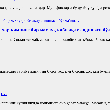
қарама-қарши ҳолатдир. Мунофиқларга бу дунё, у дунёда роҳа
ан ҳар кимнинг бир махлуқ каби ақлу андишаси б
, на ўзидан уялмай, жаҳаннам ва халойиқдан қўрқмай, ҳар қа
асдан туриб етказилган бўлса, хоҳ кўп бўлсин, хоҳ кам бўлсин
ир…
рнинг кўпчилигида ношойиста бир ҳолат мавжуд. Масалан, фа