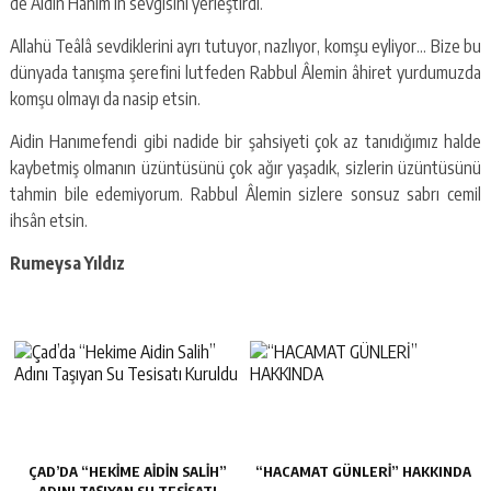
de Aidin Hanım’ın sevgisini yerleştirdi.
Allahü Teâlâ sevdiklerini ayrı tutuyor, nazlıyor, komşu eyliyor… Bize bu
dünyada tanışma şerefini lutfeden Rabbul Âlemin âhiret yurdumuzda
komşu olmayı da nasip etsin.
Aidin Hanımefendi gibi nadide bir şahsiyeti çok az tanıdığımız halde
kaybetmiş olmanın üzüntüsünü çok ağır yaşadık, sizlerin üzüntüsünü
tahmin bile edemiyorum. Rabbul Âlemin sizlere sonsuz sabrı cemil
ihsân etsin.
Rumeysa Yıldız
ÇAD’DA “HEKIME AIDIN SALIH”
“HACAMAT GÜNLERİ” HAKKINDA