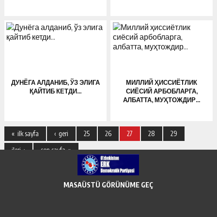
ДУНЁГА АЛДАНИБ, ЎЗ ЭЛИГА
МИЛЛИЙ ҲИССИЁТЛИК
ҚАЙТИБ КЕТДИ…
СИЁСИЙ АРБОБЛАРГА,
АЛБАТТА, МУҲТОЖДИР…
« ilk sayfa
‹ geri
25
26
27
28
29
ileri ›
son sayfa »
MASAÜSTÜ GÖRÜNÜME GEÇ