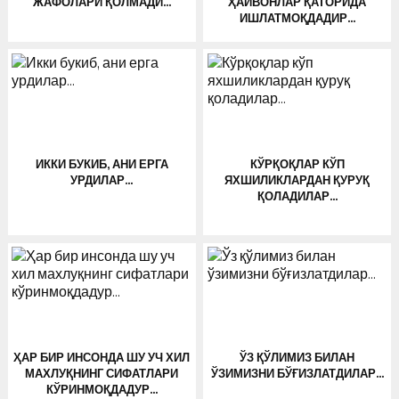
ЖАФОЛАРИ ҚОЛМАДИ…
ҲАЙВОНЛАР ҚАТОРИДА
ИШЛАТМОҚДАДИР…
ИККИ БУКИБ, АНИ ЕРГА
КЎРҚОҚЛАР КЎП
УРДИЛАР…
ЯХШИЛИКЛАРДАН ҚУРУҚ
ҚОЛАДИЛАР…
ҲАР БИР ИНСОНДА ШУ УЧ ХИЛ
ЎЗ ҚЎЛИМИЗ БИЛАН
МАХЛУҚНИНГ СИФАТЛАРИ
ЎЗИМИЗНИ БЎҒИЗЛАТДИЛАР…
КЎРИНМОҚДАДУР…