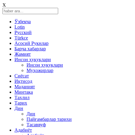
X
Ўзбекча
Lotin
Русский
Türkçe
Асосий Рукнлар
Барча хабарлар
Жамият
Инсон ҳуқуқлари
Инсон ҳуқуқлари
Муҳожирлар
Сиёсат
Иқтисод
Mаданият
Минтақа
Таҳлил
Тарих
Дин
Дин
Пайғамбарлар тарихи
Тасаввуф
Адабиёт