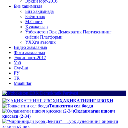
Эркин юрт-2016
Биз ҳақимизда
Биз ҳақимизда
Баёнотлар
М.Солиҳ
Ҳужжатлар
Ўзбекистон Эрк Демократик Партиясининг
сиёсий Платформи
ЎХҲга аъзолик
Видео жамланма
Фото жамланма
Эркин юрт-2017
Ўзб
Cyr-Lat
РУ
TR
Mualliflar
ҲАҚИҚАТНИНГ ИЗОҲИ
Тошкентни сел босди
Оқланмаган ишонч
қиссаси (2-34)