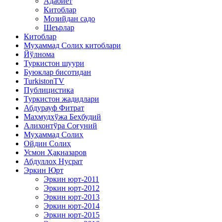
Адабиёт
Китоблар
Мозийдан садо
Шеърлар
Китоблар
Муҳаммад Солиҳ китоблари
Йўлнома
Туркистон шуури
Буюклар бисотидан
TurkistonTV
Публицистика
Туркистон жадидлари
Абдурауф Фитрат
Маҳмудхўжа Беҳбудий
Алихонтўра Соғуний
Муҳаммад Солиҳ
Ойдин Солиҳ
Усмон Ҳақназаров
Абдуллоҳ Нусрат
Эркин Юрт
Эркин юрт-2011
Эркин юрт-2012
Эркин юрт-2013
Эркин юрт-2014
Эркин юрт-2015