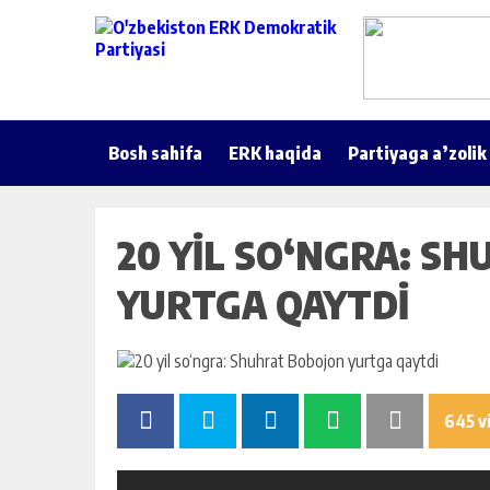
Bosh sahifa
ERK haqida
Partiyaga a’zolik
20 YIL SO‘NGRA: S
YURTGA QAYTDI
645 v