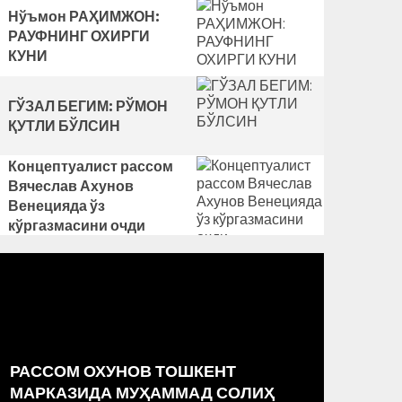
Нўъмон РАҲИМЖОН:
РАУФНИНГ ОХИРГИ
КУНИ
ГЎЗАЛ БЕГИМ: РЎМОН
ҚУТЛИ БЎЛСИН
Концептуалист рассом
Вячеслав Ахунов
Венецияда ўз
кўргазмасини очди
РАССОМ ОХУНОВ ТОШКЕНТ
OʻZBEK
YOʻLIDA
МАРКАЗИДА МУҲАММАД СОЛИҲ