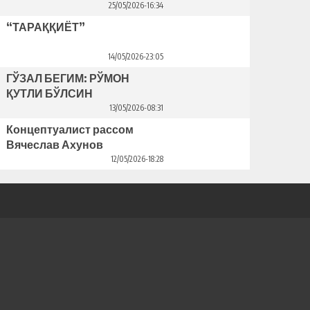
25/05/2026-16:34
“ТАРАҚҚИЁТ”
14/05/2026-23:05
ГЎЗАЛ БЕГИМ: РЎМОН
ҚУТЛИ БЎЛСИН
13/05/2026-08:31
Концептуалист рассом
Вячеслав Ахунов
Венецияда ўз кўргазмасини
12/05/2026-18:28
очди