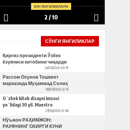
BAHRID
ЯCАГАН ҲАЙКАЛНИ ЎРНАТИШНИ
КУН ЯНГИЛИКЛАРИ
ТАКЛИФ ҚИЛДИ
2
/
10
СЎНГИ ЯНГИЛИКЛАР
Қирғиз президенти Ўзбек
ёзувчиси китобини чиқарди
– бунинг ортида қандай
24/07/2026-00:19
сабаблар турибди?
Рассом Охунов Тошкент
марказида Муҳаммад Солиҳ
яcаган ҳайкални ўрнатишни
08/07/2026-22:35
таклиф қилди
Oʻzbek kitob dizayni imzosi
yoʻlidagi 30 yil. Maestro
Bahriddin Bozorov bilan suhbat
27/06/2026-12:08
Нўъмон РАҲИМЖОН:
РАУФНИНГ ОХИРГИ КУНИ