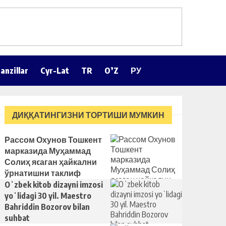
anzillar
Cyr-Lat
TR
O’Z
РУ
ДИҚҚАТИНГИЗНИ ТОРТИШИ МУМКИН
Рассом Охунов Тошкент
марказида Муҳаммад
Солиҳ яcаган ҳайкални
ўрнатишни таклиф
қилди
Oʻzbek kitob dizayni imzosi
yoʻlidagi 30 yil. Maestro
Bahriddin Bozorov bilan
suhbat